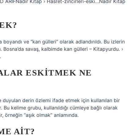
İFNadir Kitap › Hasret-zincirleri-eski…Nadir Kitap
EK?
boyandı ve “kan gülleri” olarak adlandırıldı. Bu izlerin
 Bosna’da savaş, kalbimde kan gülleri – Kitapyurdu. ›
…
ALAR ESKITMEK NE
e duyulan derin özlemi ifade etmek için kullanılan bir
ır. Bu kelime grubu, kullanıldığı cümleye bağlı olarak
ir, örneğin “aşık olmak” anlamında.
ME AIT?