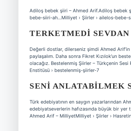
Adiloş bebek şiiri – Ahmed Arif.Adiloş bebek şiir
bebe-siiri-ah…Milliyet › Şiirler › ailelos-bebe-s
TERKETMEDI SEVDAN B
Değerli dostlar, dilerseniz şimdi Ahmed Arif’in 
paylaşalım. Daha sonra Fikret Kızılok’un best
olacağız. Bestelenmiş Şiirler – Türkçenin Se
Enstitüsü › bestelenmiş-şiirler-7
SENI ANLATABILMEK S
Türk edebiyatının en saygın yazarlarından Ahmed
edebiyatseverlerin hafızasında büyük bir yer tu
Ahmed Arif – MilliyetMilliyet › Şiirler › Hasretin