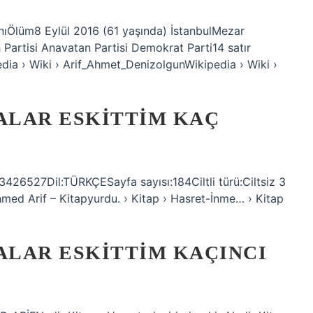
nıÖlüm8 Eylül 2016 (61 yaşında) İstanbulMezar
 Partisi Anavatan Partisi Demokrat Parti14 satır
ia › Wiki › Arif_Ahmet_DenizolgunWikipedia › Wiki ›
ALAR ESKITTIM KAÇ
53426527Dil:TÜRKÇESayfa sayısı:184Ciltli türü:Ciltsiz 3
Ahmed Arif – Kitapyurdu. › Kitap › Hasret-İnme… › Kitap
LAR ESKITTIM KAÇINCI