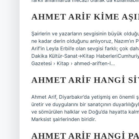
farklı anlamlarda mecazi olarak da kullanılabil
AHMET ARIF KIME AŞI
Şairlerin ve yazarların sevgisinin büyük old
ne kadar derin olduğunu anlıyoruz, Nazım’ın 
Arif’in Leyla Erbil’e olan sevgisi farklı; çok 
Dakika Kültür-Sanat->Kitap HaberleriCumhuri
Gazetesi › Kitap › ahmed-ariften-l…
AHMET ARIF HANGI SI
Ahmet Arif, Diyarbakır’da yetişmiş en önemli şa
üretir ve duygularını bir sanatçının duyarlılığıy
ve sömürülen halklar ve Doğu’da hayatta kalma
Marksist şairlerinden biridir.
AHMET ARIF HANGI PA