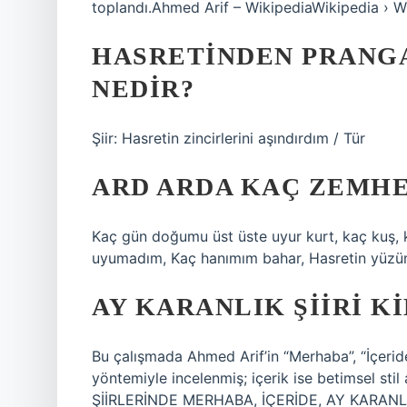
toplandı.Ahmed Arif – WikipediaWikipedia › W
HASRETINDEN PRANG
NEDIR?
Şiir: Hasretin zincirlerini aşındırdım / Tür
ARD ARDA KAÇ ZEMHE
Kaç gün doğumu üst üste uyur kurt, kaç kuş, k
uyumadım, Kaç hanımım bahar, Hasretin yüzünd
AY KARANLIK ŞIIRI KI
Bu çalışmada Ahmed Arif’in “Merhaba”, “İçeride” 
yöntemiyle incelenmiş; içerik ise betimsel sti
ŞİİRLERİNDE MERHABA, İÇERİDE, AY KARAN