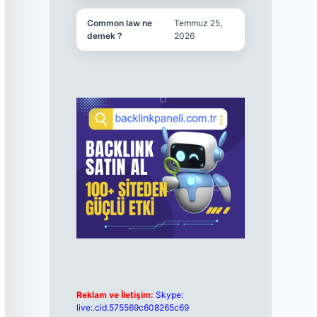
Common law ne
Temmuz 25,
demek ?
2026
Reklam ve İletişim:
Skype:
live:.cid.575569c608265c69