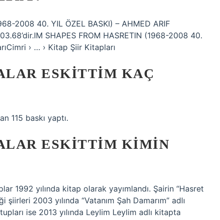
68-2008 40. YIL ÖZEL BASKI) – AHMED ARIF
fi 103.68’dir.IM SHAPES FROM HASRETIN (1968-2008 40.
ıCimri › … › Kitap Şiir Kitapları
ALAR ESKITTIM KAÇ
dan 115 baskı yaptı.
LAR ESKITTIM KIMIN
ar 1992 yılında kitap olarak yayımlandı. Şairin “Hasret
diği şiirleri 2003 yılında “Vatanım Şah Damarım” adlı
tupları ise 2013 yılında Leylim Leylim adlı kitapta