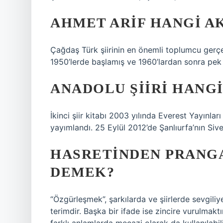
AHMET ARIF HANGI A
Çağdaş Türk şiirinin en önemli toplumcu gerçe
1950’lerde başlamış ve 1960’lardan sonra pek 
ANADOLU ŞIIRI HANGI
İkinci şiir kitabı 2003 yılında Everest Yayınl
yayımlandı. 25 Eylül 2012’de Şanlıurfa’nın Sive
HASRETINDEN PRANG
DEMEK?
“Özgürleşmek”, şarkılarda ve şiirlerde sevgiliy
terimdir. Başka bir ifade ise zincire vurulmakt