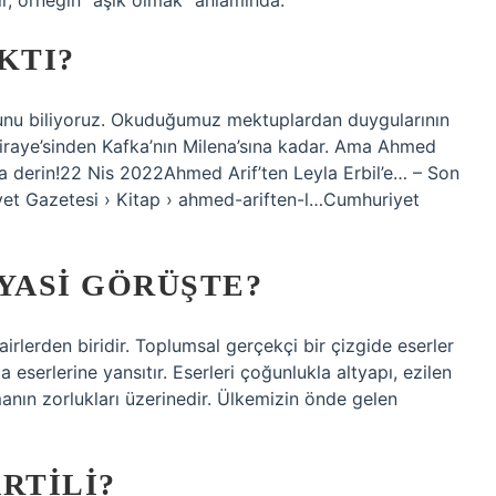
ir, örneğin “aşık olmak” anlamında.
KTI?
uğunu biliyoruz. Okuduğumuz mektuplardan duygularının
Piraye’sinden Kafka’nın Milena’sına kadar. Ama Ahmed
daha derin!22 Nis 2022Ahmed Arif’ten Leyla Erbil’e… – Son
yet Gazetesi › Kitap › ahmed-ariften-l…Cumhuriyet
YASI GÖRÜŞTE?
irlerden biridir. Toplumsal gerçekçi bir çizgide eserler
la eserlerine yansıtır. Eserleri çoğunlukla altyapı, ezilen
nın zorlukları üzerinedir. Ülkemizin önde gelen
RTILI?