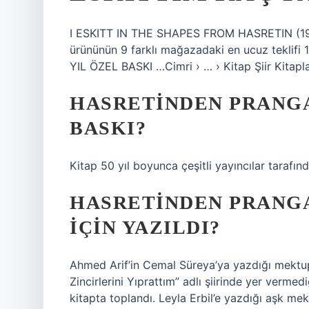
I ESKITT IN THE SHAPES FROM HASRETIN (19
ürününün 9 farklı mağazadaki en ucuz tekli
YIL ÖZEL BASKI …Cimri › … › Kitap Şiir Kitaplar
HASRETINDEN PRANG
BASKI?
Kitap 50 yıl boyunca çeşitli yayıncılar tarafın
HASRETINDEN PRANGA
IÇIN YAZILDI?
Ahmed Arif’in Cemal Süreya’ya yazdığı mektupl
Zincirlerini Yıprattım” adlı şiirinde yer verme
kitapta toplandı. Leyla Erbil’e yazdığı aşk mek