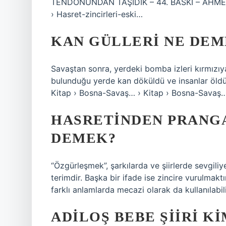
TENDONUNDAN TAŞIDIK – 44. BASKI – AHMED AR
› Hasret-zincirleri-eski…
KAN GÜLLERI NE DEM
Savaştan sonra, yerdeki bomba izleri kırmızıya 
bulunduğu yerde kan döküldü ve insanlar öldü.
Kitap › Bosna-Savaş… › Kitap › Bosna-Savaş
HASRETINDEN PRANG
DEMEK?
“Özgürleşmek”, şarkılarda ve şiirlerde sevgiliy
terimdir. Başka bir ifade ise zincire vurulmakt
farklı anlamlarda mecazi olarak da kullanılabil
ADILOŞ BEBE ŞIIRI KI