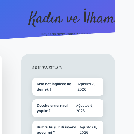
Kadın ve İlham
Hayatına neşe katan kadın hikayeleri!
ilbet
hiltonbet
Betexper giriş adresi
https://www.betexpe
SIDEBAR
SON YAZILAR
Kısa not İngilizce ne
Ağustos 7,
demek ?
2026
Detoks sıvısı nasıl
Ağustos 6,
yapılır ?
2026
Kumru kuşu biti insana
Ağustos 6,
geçer mi ?
2026