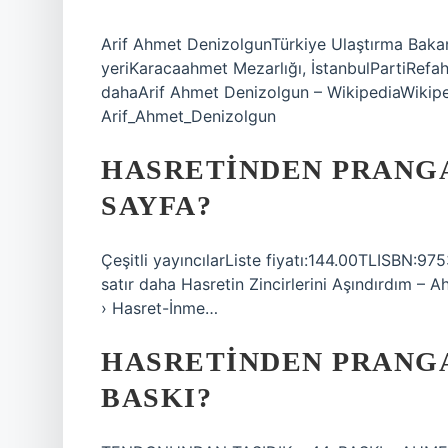
Arif Ahmet DenizolgunTürkiye Ulaştırma Baka
yeriKaracaahmet Mezarlığı, İstanbulPartiRefah
dahaArif Ahmet Denizolgun – WikipediaWikiped
Arif_Ahmet_Denizolgun
HASRETINDEN PRANG
SAYFA?
Çeşitli yayıncılarListe fiyatı:144.00TLISBN:97
satır daha Hasretin Zincirlerini Aşındırdım – 
› Hasret-İnme…
HASRETINDEN PRANGA
BASKI?