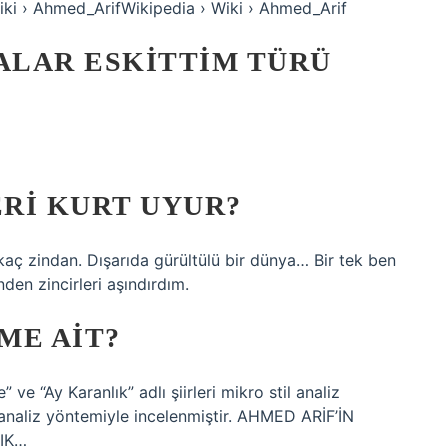
iki › Ahmed_ArifWikipedia › Wiki › Ahmed_Arif
ALAR ESKITTIM TÜRÜ
RI KURT UYUR?
aç zindan. Dışarıda gürültülü bir dünya… Bir tek ben
en zincirleri aşındırdım.
ME AIT?
ve “Ay Karanlık” adlı şiirleri mikro stil analiz
l analiz yöntemiyle incelenmiştir. AHMED ARİF’İN
LIK…