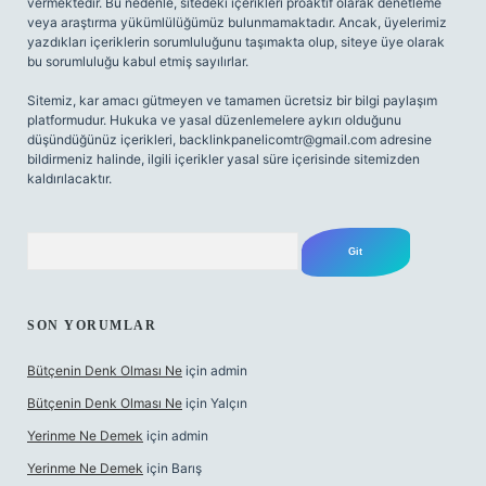
vermektedir. Bu nedenle, sitedeki içerikleri proaktif olarak denetleme
veya araştırma yükümlülüğümüz bulunmamaktadır. Ancak, üyelerimiz
yazdıkları içeriklerin sorumluluğunu taşımakta olup, siteye üye olarak
bu sorumluluğu kabul etmiş sayılırlar.
Sitemiz, kar amacı gütmeyen ve tamamen ücretsiz bir bilgi paylaşım
platformudur. Hukuka ve yasal düzenlemelere aykırı olduğunu
düşündüğünüz içerikleri,
backlinkpanelicomtr@gmail.com
adresine
bildirmeniz halinde, ilgili içerikler yasal süre içerisinde sitemizden
kaldırılacaktır.
Arama
SON YORUMLAR
Bütçenin Denk Olması Ne
için
admin
Bütçenin Denk Olması Ne
için
Yalçın
Yerinme Ne Demek
için
admin
Yerinme Ne Demek
için
Barış