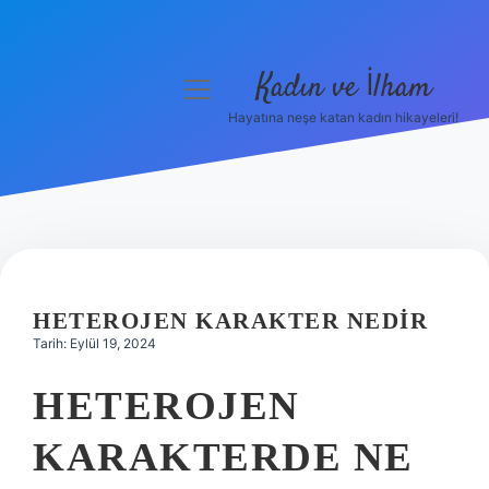
Kadın ve İlham
menüyü
aç
Hayatına neşe katan kadın hikayeleri!
Anasayfa
Gizlilik Politikası
Yasal Uyarı
Hakkımızda
HETEROJEN KARAKTER NEDIR
Tarih: Eylül 19, 2024
HETEROJEN
KARAKTERDE NE