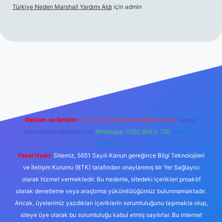
Türkiye Neden Marshall Yardımı Aldı
için
admin
.xyz/
betci.co
betci giriş
hiltonbet yeni giriş
Reklam ve İletişim:
E-mail:
backlinkpaneli@gmail.com
Teams:
forumhizmeti@gmail.com
Whatsapp: 0262 606 0 726
Telegram:
@karabul
Yasal Uyarı:
Sitemiz, 5651 Sayılı Kanun gereğince Bilgi Teknolojileri
ve İletişim Kurumu (BTK) tarafından onaylanmış bir Yer Sağlayıcı
olarak hizmet vermektedir. Bu nedenle, sitedeki içerikleri proaktif
olarak denetleme veya araştırma yükümlülüğümüz bulunmamaktadır.
Ancak, üyelerimiz yazdıkları içeriklerin sorumluluğunu taşımakta olup,
siteye üye olarak bu sorumluluğu kabul etmiş sayılırlar. Bu internet