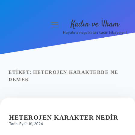
Kadın ve İlham
menüyü
aç
Hayatına neşe katan kadın hikayeleri!
Anasayfa
Gizlilik Politikası
Yasal Uyarı
ETIKET:
HETEROJEN KARAKTERDE NE
DEMEK
Hakkımızda
HETEROJEN KARAKTER NEDIR
Tarih: Eylül 19, 2024