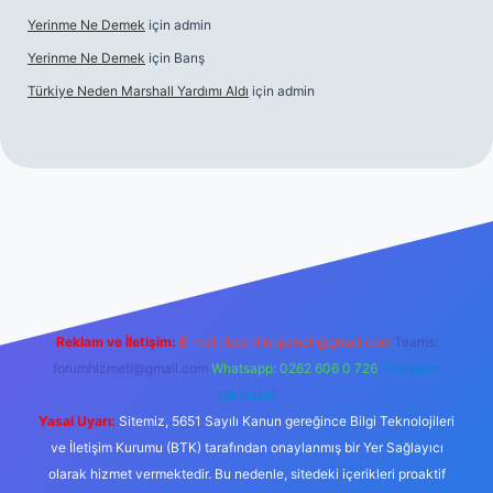
Yerinme Ne Demek
için
admin
Yerinme Ne Demek
için
Barış
Türkiye Neden Marshall Yardımı Aldı
için
admin
://www.betexper.xyz/
betci.co
betci giriş
hiltonbet yeni giriş
Reklam ve İletişim:
E-mail:
backlinkpaneli@gmail.com
Teams:
forumhizmeti@gmail.com
Whatsapp: 0262 606 0 726
Telegram:
@karabul
Yasal Uyarı:
Sitemiz, 5651 Sayılı Kanun gereğince Bilgi Teknolojileri
ve İletişim Kurumu (BTK) tarafından onaylanmış bir Yer Sağlayıcı
olarak hizmet vermektedir. Bu nedenle, sitedeki içerikleri proaktif