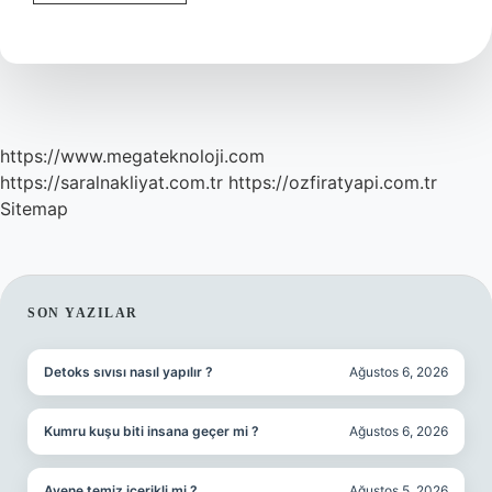
Karakter
Nedir
https://www.megateknoloji.com
https://saralnakliyat.com.tr
https://ozfiratyapi.com.tr
Sitemap
SIDEBAR
SON YAZILAR
Detoks sıvısı nasıl yapılır ?
Ağustos 6, 2026
Kumru kuşu biti insana geçer mi ?
Ağustos 6, 2026
Avene temiz içerikli mi ?
Ağustos 5, 2026