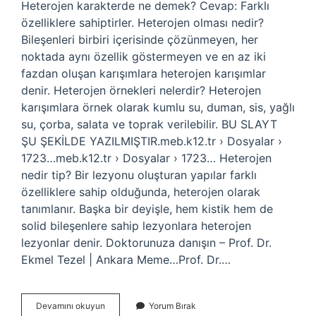
Heterojen karakterde ne demek? Cevap: Farklı
özelliklere sahiptirler. Heterojen olması nedir?
Bileşenleri birbiri içerisinde çözünmeyen, her
noktada aynı özellik göstermeyen ve en az iki
fazdan oluşan karışımlara heterojen karışımlar
denir. Heterojen örnekleri nelerdir? Heterojen
karışımlara örnek olarak kumlu su, duman, sis, yağlı
su, çorba, salata ve toprak verilebilir. BU SLAYT
ŞU ŞEKİLDE YAZILMIŞTIR.meb.k12.tr › Dosyalar ›
1723…meb.k12.tr › Dosyalar › 1723… Heterojen
nedir tip? Bir lezyonu oluşturan yapılar farklı
özelliklere sahip olduğunda, heterojen olarak
tanımlanır. Başka bir deyişle, hem kistik hem de
solid bileşenlere sahip lezyonlara heterojen
lezyonlar denir. Doktorunuza danışın – Prof. Dr.
Ekmel Tezel | Ankara Meme…Prof. Dr.…
Heterojen
Devamını okuyun
Yorum Bırak