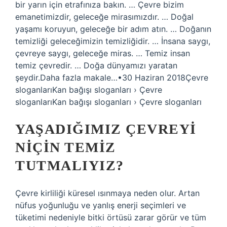
bir yarın için etrafınıza bakın. … Çevre bizim
emanetimizdir, geleceğe mirasımızdır. … Doğal
yaşamı koruyun, geleceğe bir adım atın. … Doğanın
temizliği geleceğimizin temizliğidir. … İnsana saygı,
çevreye saygı, geleceğe miras. … Temiz insan
temiz çevredir. … Doğa dünyamızı yaratan
şeydir.Daha fazla makale…•30 Haziran 2018Çevre
sloganlarıKan bağışı sloganları › Çevre
sloganlarıKan bağışı sloganları › Çevre sloganları
YAŞADIĞIMIZ ÇEVREYI
NIÇIN TEMIZ
TUTMALIYIZ?
Çevre kirliliği küresel ısınmaya neden olur. Artan
nüfus yoğunluğu ve yanlış enerji seçimleri ve
tüketimi nedeniyle bitki örtüsü zarar görür ve tüm