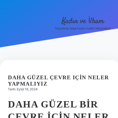
Kadın ve İlham
menüyü
aç
Hayatına neşe katan kadın hikayeleri!
Anasayfa
Gizlilik Politikası
Yasal Uyarı
Hakkımızda
DAHA GÜZEL ÇEVRE IÇIN NELER
YAPMALIYIZ
Tarih: Eylül 19, 2024
DAHA GÜZEL BIR
ÇEVRE IÇIN NELER