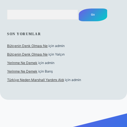
Arama
SON YORUMLAR
Bütçenin Denk Olması Ne
için
admin
Bütçenin Denk Olması Ne
için
Yalçın
Yerinme Ne Demek
için
admin
Yerinme Ne Demek
için
Barış
Türkiye Neden Marshall Yardımı Aldı
için
admin
.xyz/
betci.co
betci giriş
hiltonbet yeni giriş