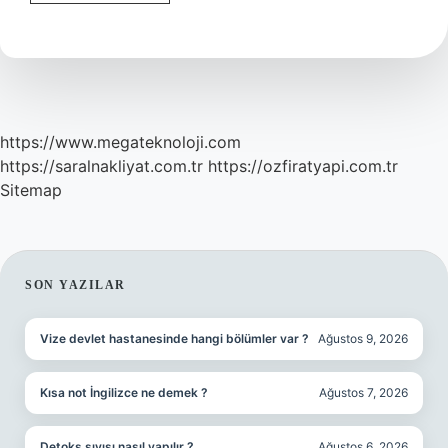
Prangalar
Eskittim
Ne
Kadar
https://www.megateknoloji.com
https://saralnakliyat.com.tr
https://ozfiratyapi.com.tr
Sitemap
SIDEBAR
SON YAZILAR
Vize devlet hastanesinde hangi bölümler var ?
Ağustos 9, 2026
Kısa not İngilizce ne demek ?
Ağustos 7, 2026
Detoks sıvısı nasıl yapılır ?
Ağustos 6, 2026