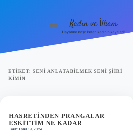
Kadın ve İlham
menüyü
aç
Hayatına neşe katan kadın hikayeleri!
Anasayfa
Gizlilik Politikası
Yasal Uyarı
ETIKET:
SENI ANLATABILMEK SENI ŞIIRI
KIMIN
Hakkımızda
HASRETINDEN PRANGALAR
ESKITTIM NE KADAR
Tarih: Eylül 19, 2024