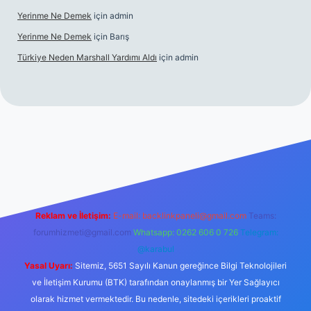
Yerinme Ne Demek
için
admin
Yerinme Ne Demek
için
Barış
Türkiye Neden Marshall Yardımı Aldı
için
admin
://www.betexper.xyz/
betci.co
betci giriş
hiltonbet yeni giriş
Reklam ve İletişim:
E-mail:
backlinkpaneli@gmail.com
Teams:
forumhizmeti@gmail.com
Whatsapp: 0262 606 0 726
Telegram:
@karabul
Yasal Uyarı:
Sitemiz, 5651 Sayılı Kanun gereğince Bilgi Teknolojileri
ve İletişim Kurumu (BTK) tarafından onaylanmış bir Yer Sağlayıcı
olarak hizmet vermektedir. Bu nedenle, sitedeki içerikleri proaktif