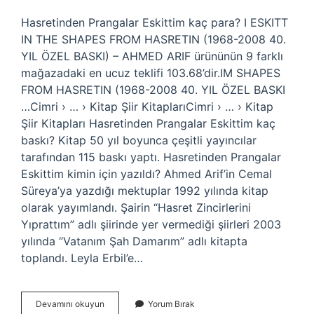
Hasretinden Prangalar Eskittim kaç para? I ESKITT
IN THE SHAPES FROM HASRETIN (1968-2008 40.
YIL ÖZEL BASKI) – AHMED ARIF ürününün 9 farklı
mağazadaki en ucuz teklifi 103.68’dir.IM SHAPES
FROM HASRETIN (1968-2008 40. YIL ÖZEL BASKI
…Cimri › … › Kitap Şiir KitaplarıCimri › … › Kitap
Şiir Kitapları Hasretinden Prangalar Eskittim kaç
baskı? Kitap 50 yıl boyunca çeşitli yayıncılar
tarafından 115 baskı yaptı. Hasretinden Prangalar
Eskittim kimin için yazıldı? Ahmed Arif’in Cemal
Süreya’ya yazdığı mektuplar 1992 yılında kitap
olarak yayımlandı. Şairin “Hasret Zincirlerini
Yıprattım” adlı şiirinde yer vermediği şiirleri 2003
yılında “Vatanım Şah Damarım” adlı kitapta
toplandı. Leyla Erbil’e…
Hasretinden
Devamını okuyun
Yorum Bırak