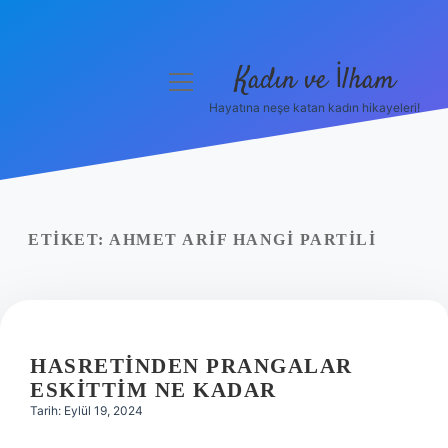
Kadın ve İlham
menüyü
aç
Hayatına neşe katan kadın hikayeleri!
Anasayfa
Gizlilik Politikası
Yasal Uyarı
ETIKET:
AHMET ARIF HANGI PARTILI
Hakkımızda
HASRETINDEN PRANGALAR
ESKITTIM NE KADAR
Tarih: Eylül 19, 2024