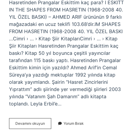
Hasretinden Prangalar Eskittim kaç para? I ESKITT
IN THE SHAPES FROM HASRETIN (1968-2008 40.
YIL ÖZEL BASKI) – AHMED ARIF ürününün 9 farklı
mağazadaki en ucuz teklifi 103.68’dir.IM SHAPES
FROM HASRETIN (1968-2008 40. YIL ÖZEL BASKI
…Cimri › … › Kitap Şiir KitaplarıCimri › … › Kitap
Şiir Kitapları Hasretinden Prangalar Eskittim kaç
baskı? Kitap 50 yıl boyunca çeşitli yayıncılar
tarafından 115 baskı yaptı. Hasretinden Prangalar
Eskittim kimin için yazıldı? Ahmed Arif’in Cemal
Süreya’ya yazdığı mektuplar 1992 yılında kitap
olarak yayımlandı. Şairin “Hasret Zincirlerini
Yıprattım” adlı şiirinde yer vermediği şiirleri 2003
yılında “Vatanım Şah Damarım” adlı kitapta
toplandı. Leyla Erbil’e…
Hasretinden
Devamını okuyun
Yorum Bırak
Prangalar
Eskittim