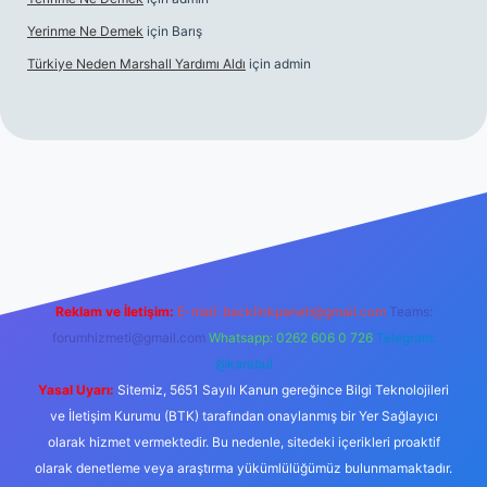
Yerinme Ne Demek
için
Barış
Türkiye Neden Marshall Yardımı Aldı
için
admin
//www.betexper.xyz/
betci.co
betci giriş
hiltonbet yeni giriş
Reklam ve İletişim:
E-mail:
backlinkpaneli@gmail.com
Teams:
forumhizmeti@gmail.com
Whatsapp: 0262 606 0 726
Telegram:
@karabul
Yasal Uyarı:
Sitemiz, 5651 Sayılı Kanun gereğince Bilgi Teknolojileri
ve İletişim Kurumu (BTK) tarafından onaylanmış bir Yer Sağlayıcı
olarak hizmet vermektedir. Bu nedenle, sitedeki içerikleri proaktif
olarak denetleme veya araştırma yükümlülüğümüz bulunmamaktadır.