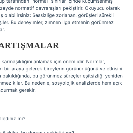
rup tarafından “normal” sınırlar içinde küçümsenmiş
zeyde normatif davranışları pekiştirir. Okuyucu olarak
labilirsiniz: Sessizliğe zorlanan, görüşleri sürekli
işiler. Bu deneyimler, zımnen ilga etmenin görünmez
ar.
ARTIŞMALAR
 karmaşıklığını anlamak için önemlidir. Normlar,
ileri bir araya gelerek bireylerin görünürlüğünü ve etkisini
 bakıldığında, bu görünmez süreçler eşitsizliği yeniden
ünmez kılar. Bu nedenle, sosyolojik analizlerde hem açık
ndurmak gerekir.
lediniz mi?
ilişkileri bu durumu pekiştiriyor?