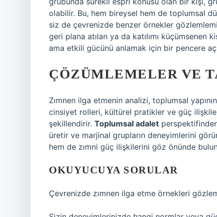
grubunda sürekli espri konusu olan bir kişi, g
olabilir. Bu, hem bireysel hem de toplumsal dü
siz de çevrenizde benzer örnekler gözlemlemiş o
geri plana atılan ya da katılımı küçümsenen k
ama etkili gücünü anlamak için bir pencere aç
ÇÖZÜMLEMELER VE T
Zımnen ilga etmenin analizi, toplumsal yapının
cinsiyet rolleri, kültürel pratikler ve güç ilişk
şekillendirir.
Toplumsal adalet
perspektifinden
üretir ve marjinal grupların deneyimlerini gör
hem de zımni güç ilişkilerini göz önünde bulu
OKUYUCUYA SORULAR
Çevrenizde zımnen ilga etme örnekleri gözlem
Sizin deneyimlerinizde hangi normlar veya güç 