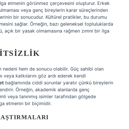
 ilga etmenin görünmez çerçevesini oluşturur. Erkek
yulmaması veya genç bireylerin karar süreçlerinden
lerinin bir sonucudur. Kültürel pratikler, bu durumu
ilmesini sağlar. Örneğin, bazı geleneksel topluluklarda
ğü, açık bir yasak olmamasına rağmen zımni bir ilga
ITSIZLIK
m nedeni hem de sonucu olabilir. Güç sahibi olan
ını veya katkılarını göz ardı ederek kendi
et
bağlamında ciddi sorunlar yaratır çünkü bireylerin
çlendirir. Örneğin, akademik alanlarda genç
yimli veya tanınmış isimler tarafından gölgede
ga etmenin bir biçimidir.
RAŞTIRMALARI