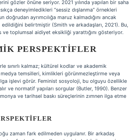
rini gözler önüne seriyor. 2021 yılında yapılan bir saha
 sıkça deneyimledikleri “sessiz dışlanma” örnekleri
unun doğrudan ayrımcılığa maruz kalmadığını ancak
dı edildiğini belirtmiştir (Smith ve arkadaşları, 2021). Bu,
 ve toplumsal aidiyet eksikliği yarattığını gösteriyor.
MIK PERSPEKTIFLER
le sınırlı kalmaz; kültürel kodlar ve akademik
n, medya temsilleri, kimlikleri görünmezleştirme veya
lga işlevi görür. Feminist sosyoloji, bu olguyu özellikle
 alır ve normatif yapıları sorgular (Butler, 1990). Benzer
emonya ve tarihsel baskı süreçlerinin zımnen ilga etme
ERSPEKTIFLER
oğu zaman fark edilmeden uygulanır. Bir arkadaş