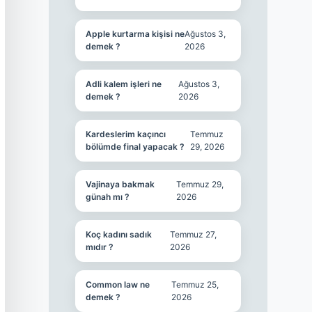
Apple kurtarma kişisi ne
Ağustos 3,
demek ?
2026
Adli kalem işleri ne
Ağustos 3,
demek ?
2026
Kardeslerim kaçıncı
Temmuz
bölümde final yapacak ?
29, 2026
Vajinaya bakmak
Temmuz 29,
günah mı ?
2026
Koç kadını sadık
Temmuz 27,
mıdır ?
2026
Common law ne
Temmuz 25,
demek ?
2026