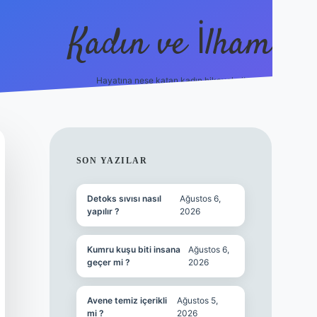
Kadın ve İlham
Hayatına neşe katan kadın hikayeleri!
ilbet
hiltonbet
Betexper giriş adresi
https://www.betexp
SIDEBAR
SON YAZILAR
Detoks sıvısı nasıl
Ağustos 6,
yapılır ?
2026
Kumru kuşu biti insana
Ağustos 6,
geçer mi ?
2026
Avene temiz içerikli
Ağustos 5,
mi ?
2026