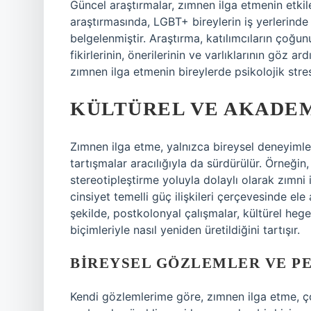
Güncel araştırmalar, zımnen ilga etmenin etkile
araştırmasında, LGBT+ bireylerin iş yerlerinde
belgelenmiştir. Araştırma, katılımcıların çoğ
fikirlerinin, önerilerinin ve varlıklarının göz ar
zımnen ilga etmenin bireylerde psikolojik stres
KÜLTÜREL VE AKADE
Zımnen ilga etme, yalnızca bireysel deneyimler
tartışmalar aracılığıyla da sürdürülür. Örneği
stereotipleştirme yoluyla dolaylı olarak zımni i
cinsiyet temelli güç ilişkileri çerçevesinde ele
şekilde, postkolonyal çalışmalar, kültürel heg
biçimleriyle nasıl yeniden üretildiğini tartışır.
BIREYSEL GÖZLEMLER VE P
Kendi gözlemlerime göre, zımnen ilga etme, ç