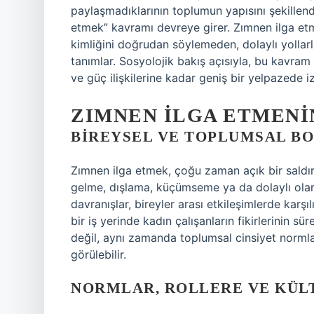
paylaşmadıklarının toplumun yapısını şekillendi
etmek” kavramı devreye girer. Zımnen ilga etme
kimliğini doğrudan söylemeden, dolaylı yollarl
tanımlar. Sosyolojik bakış açısıyla, bu kavram 
ve güç ilişkilerine kadar geniş bir yelpazede iz
ZIMNEN İLGA ETMENI
BIREYSEL VE TOPLUMSAL B
Zımnen ilga etmek, çoğu zaman açık bir saldı
gelme, dışlama, küçümseme ya da dolaylı olara
davranışlar, bireyler arası etkileşimlerde karşılı
bir iş yerinde kadın çalışanların fikirlerinin sü
değil, aynı zamanda toplumsal cinsiyet normlar
görülebilir.
NORMLAR, ROLLERE VE KÜLT