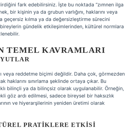
rdiğini fark edebilirsiniz. İşte bu noktada “zımnen ilga
k, bir kişinin ya da grubun varlığını, haklarını veya
a geçersiz kılma ya da değersizleştirme sürecini
bireylerin gündelik etkileşimlerinden, kültürel normlara
lenebilir.
N TEMEL KAVRAMLARI
OYUTLAR
rı veya reddetme biçimi değildir. Daha çok, görmezden
k haklarını sınırlama şeklinde ortaya çıkar. Bu
klı bilinçli ya da bilinçsiz olarak uygulanabilir. Örneğin,
rekli göz ardı edilmesi, sadece bireysel bir haksızlık
ının ve hiyerarşilerinin yeniden üretimi olarak
ÜREL PRATIKLERE ETKISI