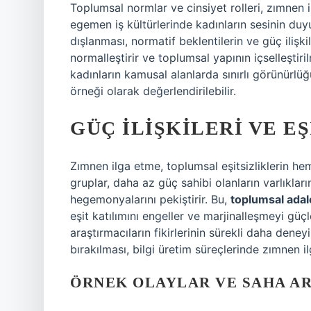
Toplumsal normlar ve cinsiyet rolleri, zımnen
egemen iş kültürlerinde kadınların sesinin du
dışlanması, normatif beklentilerin ve güç ilişki
normalleştirir ve toplumsal yapının içselleştir
kadınların kamusal alanlarda sınırlı görünürlü
örneği olarak değerlendirilebilir.
GÜÇ İLIŞKILERI VE EŞ
Zımnen ilga etme, toplumsal eşitsizliklerin he
gruplar, daha az güç sahibi olanların varlıklar
hegemonyalarını pekiştirir. Bu,
toplumsal adal
eşit katılımını engeller ve marjinalleşmeyi gü
araştırmacıların fikirlerinin sürekli daha dene
bırakılması, bilgi üretim süreçlerinde zımnen il
ÖRNEK OLAYLAR VE SAHA A