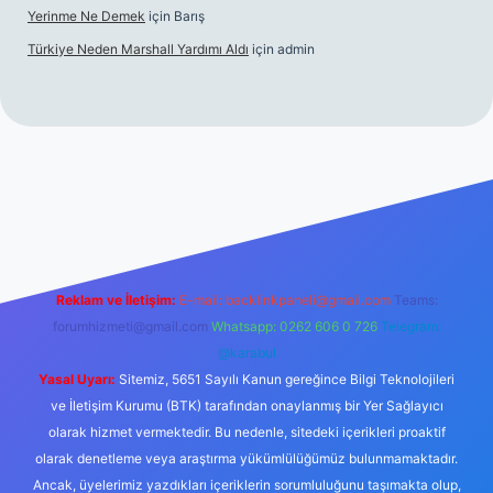
Yerinme Ne Demek
için
Barış
Türkiye Neden Marshall Yardımı Aldı
için
admin
xper.xyz/
betci.co
betci giriş
hiltonbet yeni giriş
Reklam ve İletişim:
E-mail:
backlinkpaneli@gmail.com
Teams:
forumhizmeti@gmail.com
Whatsapp: 0262 606 0 726
Telegram:
@karabul
Yasal Uyarı:
Sitemiz, 5651 Sayılı Kanun gereğince Bilgi Teknolojileri
ve İletişim Kurumu (BTK) tarafından onaylanmış bir Yer Sağlayıcı
olarak hizmet vermektedir. Bu nedenle, sitedeki içerikleri proaktif
olarak denetleme veya araştırma yükümlülüğümüz bulunmamaktadır.
Ancak, üyelerimiz yazdıkları içeriklerin sorumluluğunu taşımakta olup,