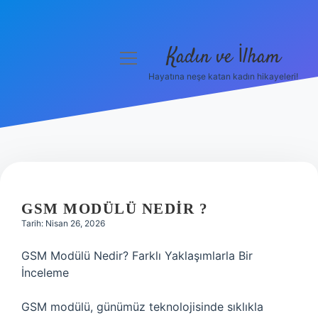
Kadın ve İlham
menüyü
aç
Hayatına neşe katan kadın hikayeleri!
Anasayfa
Gizlilik Politikası
Yasal Uyarı
Hakkımızda
GSM MODÜLÜ NEDIR ?
Tarih: Nisan 26, 2026
GSM Modülü Nedir? Farklı Yaklaşımlarla Bir
İnceleme
GSM modülü, günümüz teknolojisinde sıklıkla