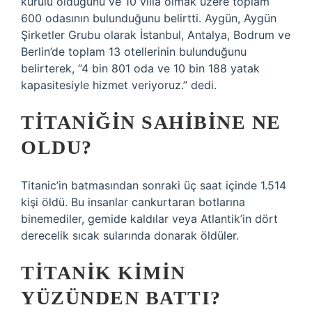
kurulu olduğunu ve 10 villa olmak üzere toplam
600 odasının bulunduğunu belirtti. Aygün, Aygün
Şirketler Grubu olarak İstanbul, Antalya, Bodrum ve
Berlin’de toplam 13 otellerinin bulunduğunu
belirterek, “4 bin 801 oda ve 10 bin 188 yatak
kapasitesiyle hizmet veriyoruz.” dedi.
TITANIĞIN SAHIBINE NE
OLDU?
Titanic’in batmasından sonraki üç saat içinde 1.514
kişi öldü. Bu insanlar cankurtaran botlarına
binemediler, gemide kaldılar veya Atlantik’in dört
derecelik sıcak sularında donarak öldüler.
TITANIK KIMIN
YÜZÜNDEN BATTI?