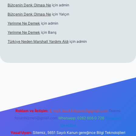
Bütçenin Denk Olması Ne
için
admin
Bütçenin Denk Olması Ne
için
Yalçın
Yerinme Ne Demek
için
admin
Yerinme Ne Demek
için
Barış
Türkiye Neden Marshall Yardımı Aldı
için
admin
xper.xyz/
betci.co
betci giriş
hiltonbet yeni giriş
Reklam ve İletişim:
E-mail:
backlinkpaneli@gmail.com
Teams:
forumhizmeti@gmail.com
Whatsapp: 0262 606 0 726
Telegram:
@karabul
Yasal Uyarı:
Sitemiz, 5651 Sayılı Kanun gereğince Bilgi Teknolojileri