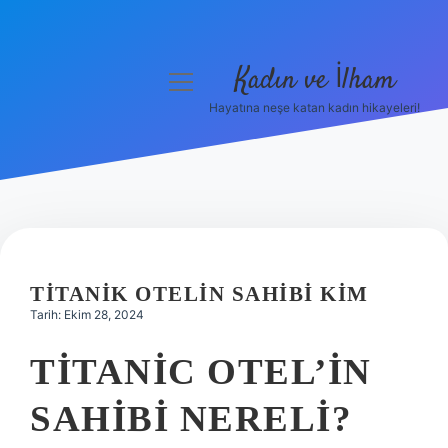
Kadın ve İlham
menüyü
aç
Hayatına neşe katan kadın hikayeleri!
Anasayfa
Gizlilik Politikası
Yasal Uyarı
Hakkımızda
TITANIK OTELIN SAHIBI KIM
Tarih: Ekim 28, 2024
TITANIC OTEL’IN
SAHIBI NERELI?