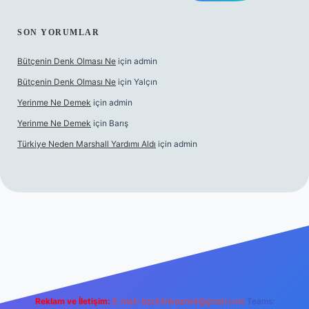
SON YORUMLAR
Bütçenin Denk Olması Ne
için
admin
Bütçenin Denk Olması Ne
için
Yalçın
Yerinme Ne Demek
için
admin
Yerinme Ne Demek
için
Barış
Türkiye Neden Marshall Yardımı Aldı
için
admin
exper.xyz/
betci.co
betci giriş
hiltonbet yeni giriş
Reklam ve İletişim:
E-mail:
backlinkpaneli@gmail.com
Teams: