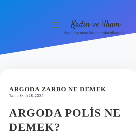
Kadın ve İlham
menüyü
aç
Hayatına neşe katan kadın hikayeleri!
Anasayfa
Gizlilik Politikası
Yasal Uyarı
Hakkımızda
ARGODA ZARBO NE DEMEK
Tarih: Ekim 28, 2024
ARGODA POLIS NE
DEMEK?