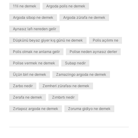
11li ne demek
Argoda polis ne demek
Argoda sibop ne demek
Argoda zürafa ne demek
Aynasız lafı nereden gelir
Düşkünü beyaz giyer kış günü ne demek
Polis açılımı ne
Polis olmak ne anlama gelir
Polise neden aynasız derler
Polise vermek ne demek
Subap nedir
Üçün biri ne demek
Zamazingo argoda ne demek
Zarbo nedir
Zemheri zürafası ne demek
Zerafa ne demek
Zımbırtı nedir
Zırtapoz argoda ne demek
Zoruma gidiyo ne demek