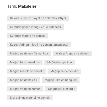
Tarih:
Makaleler
Bakara suresi 115 ayet ne anlatmak istiyor
Kuranda geçen 2 doğu ve iki batı nedir
Kuranda mağrib ne demek
Kuzey Afrikanın fethi ne zaman tamamlandı
Mağrib ne demek Osmanlıca
Mağrip Arapça ne demek
Mağrip battı demek mi
Mağrip hangi dilde
Mağrip maşrık ne demek
Mağrip ne demek din
Mağrip ne demek fiil
Mağrip ülkeleri hangileri
Mağrip vakti ne zaman
Mağripliler kimlerdir
Mal bulmuş mağribi ne demek