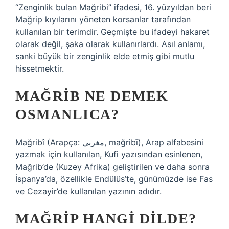
“Zenginlik bulan Mağribi” ifadesi, 16. yüzyıldan beri
Mağrip kıyılarını yöneten korsanlar tarafından
kullanılan bir terimdir. Geçmişte bu ifadeyi hakaret
olarak değil, şaka olarak kullanırlardı. Asıl anlamı,
sanki büyük bir zenginlik elde etmiş gibi mutlu
hissetmektir.
MAĞRIB NE DEMEK
OSMANLICA?
Mağribî (Arapça: مغربي, mağribī), Arap alfabesini
yazmak için kullanılan, Kufi yazısından esinlenen,
Mağrib’de (Kuzey Afrika) geliştirilen ve daha sonra
İspanya’da, özellikle Endülüs’te, günümüzde ise Fas
ve Cezayir’de kullanılan yazının adıdır.
MAĞRIP HANGI DILDE?