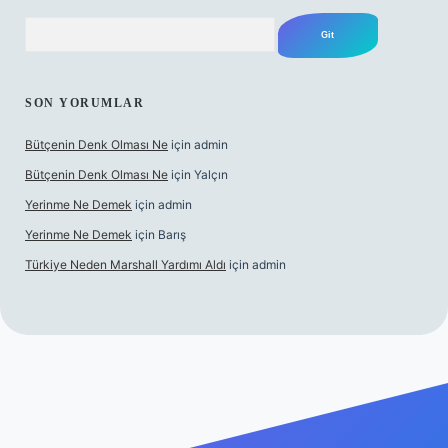
Arama
SON YORUMLAR
Bütçenin Denk Olması Ne
için
admin
Bütçenin Denk Olması Ne
için
Yalçın
Yerinme Ne Demek
için
admin
Yerinme Ne Demek
için
Barış
Türkiye Neden Marshall Yardımı Aldı
için
admin
er.xyz/
betci.co
betci giriş
hiltonbet yeni giriş