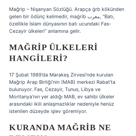
Mağrip – Nişanyan Sözlüğü. Arapça ġrb kökünden
gelen bir ödünç kelimedir, maġrib مغرب, “Batı,
özellikle İslam dünyasının batı ucundaki Fas-
Cezayir ülkeleri” anlamına gelir.
MAĞRIP ÜLKELERI
HANGILERI?
17 Şubat 1989’da Marakeş Zirvesi’nde kurulan
Mağrip Arap Birliği’nin (MAB) merkezi Rabat’ta
bulunuyor. Fas, Cezayir, Tunus, Libya ve
Moritanya’nın yer aldığı MAB, ev sahibi ülkeler
arasındaki ikili anlaşmazlıklar nedeniyle henüz
istenilen düzeyde işlev göremiyor.
KURANDA MAĞRIB NE