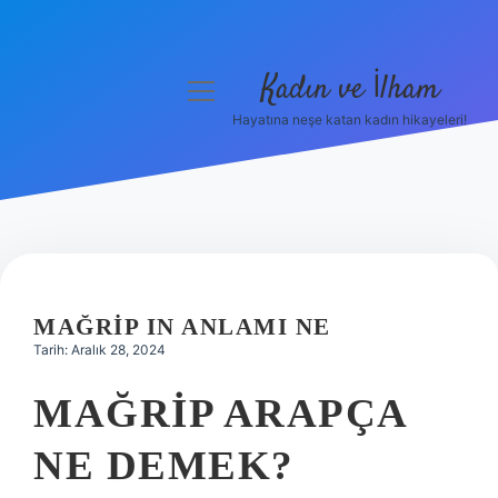
Kadın ve İlham
menüyü
aç
Hayatına neşe katan kadın hikayeleri!
Anasayfa
Gizlilik Politikası
Yasal Uyarı
Hakkımızda
MAĞRIP IN ANLAMI NE
Tarih: Aralık 28, 2024
MAĞRIP ARAPÇA
NE DEMEK?