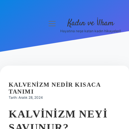
Kadın ve İlham
menüyü
aç
Hayatına neşe katan kadın hikayeleri!
Anasayfa
Gizlilik Politikası
Yasal Uyarı
Hakkımızda
KALVENIZM NEDIR KISACA
TANIMI
Tarih: Aralık 28, 2024
KALVINIZM NEYI
SAVUNUR?