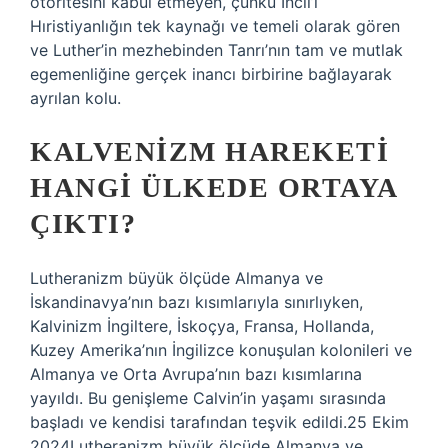
otoritesini kabul etmeyen, çünkü İncil’i
Hıristiyanlığın tek kaynağı ve temeli olarak gören
ve Luther’in mezhebinden Tanrı’nın tam ve mutlak
egemenliğine gerçek inancı birbirine bağlayarak
ayrılan kolu.
KALVENIZM HAREKETI
HANGI ÜLKEDE ORTAYA
ÇIKTI?
Lutheranizm büyük ölçüde Almanya ve
İskandinavya’nın bazı kısımlarıyla sınırlıyken,
Kalvinizm İngiltere, İskoçya, Fransa, Hollanda,
Kuzey Amerika’nın İngilizce konuşulan kolonileri ve
Almanya ve Orta Avrupa’nın bazı kısımlarına
yayıldı. Bu genişleme Calvin’in yaşamı sırasında
başladı ve kendisi tarafından teşvik edildi.25 Ekim
2024Lutheranizm büyük ölçüde Almanya ve