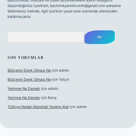
platformudur. Hukuka ve yasal düzenlemelere aykırı olduğunu
düşündüğünüz içerikleri,
backlinkpanelicomtr@gmail.com
adresine
bildirmeniz halinde, ilgili içerikler yasal süre içerisinde sitemizden
kaldırılacaktır.
Arama
SON YORUMLAR
Bütçenin Denk Olması Ne
için
admin
Bütçenin Denk Olması Ne
için
Yalçın
Yerinme Ne Demek
için
admin
Yerinme Ne Demek
için
Barış
Türkiye Neden Marshall Yardımı Aldı
için
admin