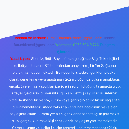
.xyz/
betci.co
betci giriş
hiltonbet yeni giriş
Reklam ve İletişim:
E-mail:
backlinkpaneli@gmail.com
Teams:
forumhizmeti@gmail.com
Whatsapp: 0262 606 0 726
Telegram:
@karabul
Yasal Uyarı:
Sitemiz, 5651 Sayılı Kanun gereğince Bilgi Teknolojileri
ve İletişim Kurumu (BTK) tarafından onaylanmış bir Yer Sağlayıcı
olarak hizmet vermektedir. Bu nedenle, sitedeki içerikleri proaktif
olarak denetleme veya araştırma yükümlülüğümüz bulunmamaktadır.
Ancak, üyelerimiz yazdıkları içeriklerin sorumluluğunu taşımakta olup,
siteye üye olarak bu sorumluluğu kabul etmiş sayılırlar. Bu internet
sitesi, herhangi bir marka, kurum veya şahıs şirketi ile hiçbir bağlantısı
bulunmamaktadır. Sitede yalnızca kendi hazırladığımız makaleler
paylaşılmaktadır. Burada yer alan içerikler haber niteliği taşımamakta
olup, gerçek kurum ve kişiler hakkında paylaşım yapılmamaktadır.
Gerçek kurum ve kişiler ile isim benzerlikleri tamamen tesadüfidir.