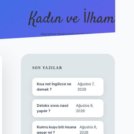
Kadın ve İlham
Hayatına neşe katan kadın hikayeleri!
ilbet
hiltonbet
Betexper giriş adresi
https://www.betexp
SIDEBAR
SON YAZILAR
Kısa not İngilizce ne
Ağustos 7,
demek ?
2026
Detoks sıvısı nasıl
Ağustos 6,
yapılır ?
2026
Kumru kuşu biti insana
Ağustos 6,
geçer mi ?
2026