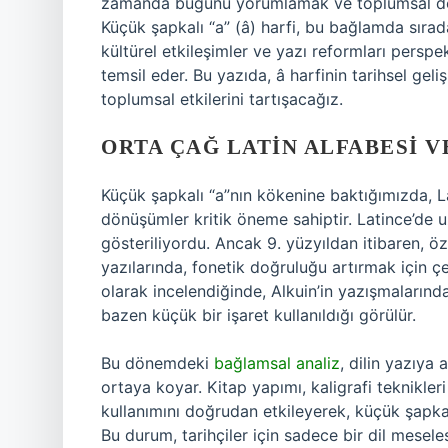
zamanda bugünü yorumlamak ve toplumsal dönü
Küçük şapkalı “a” (â) harfi, bu bağlamda sıradan
kültürel etkileşimler ve yazı reformları perspe
temsil eder. Bu yazıda, â harfinin tarihsel geli
toplumsal etkilerini tartışacağız.
ORTA ÇAĞ LATIN ALFABESI 
Küçük şapkalı “a”nın kökenine baktığımızda, L
dönüşümler kritik öneme sahiptir. Latince’de u
gösteriliyordu. Ancak 9. yüzyıldan itibaren, öz
yazılarında, fonetik doğruluğu artırmak için çe
olarak incelendiğinde, Alkuin’in yazışmaların
bazen küçük bir işaret kullanıldığı görülür.
Bu dönemdeki
bağlamsal analiz
, dilin yazıya 
ortaya koyar. Kitap yapımı, kaligrafi teknikle
kullanımını doğrudan etkileyerek, küçük şapkalı
Bu durum, tarihçiler için sadece bir dil mesele