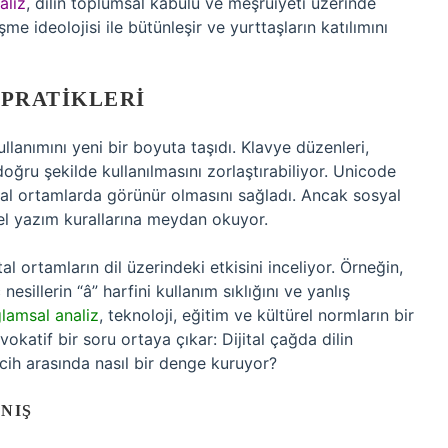
aliz
, dilin toplumsal kabulü ve meşruiyeti üzerinde
e ideolojisi ile bütünleşir ve yurttaşların katılımını
 PRATIKLERI
kullanımını yeni bir boyuta taşıdı. Klavye düzenleri,
doğru şekilde kullanılmasını zorlaştırabiliyor. Unicode
jital ortamlarda görünür olmasını sağladı. Ancak sosyal
sel yazım kurallarına meydan okuyor.
tal ortamların dil üzerindeki etkisini inceliyor. Örneğin,
esillerin “â” harfini kullanım sıklığını ve yanlış
lamsal analiz
, teknoloji, eğitim ve kültürel normların bir
okatif bir soru ortaya çıkar: Dijital çağda dilin
rcih arasında nasıl bir denge kuruyor?
NIŞ