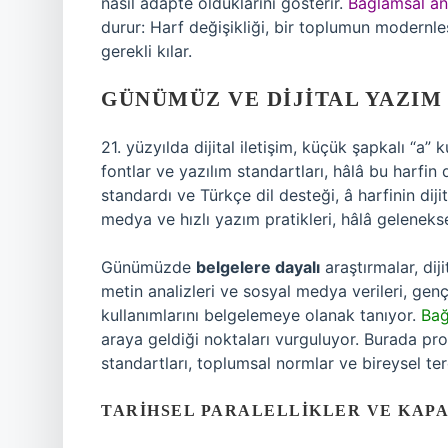
nasıl adapte olduklarını gösterir.
Bağlamsal an
durur: Harf değişikliği, bir toplumun modernleşm
gerekli kılar.
GÜNÜMÜZ VE DIJITAL YAZIM
21. yüzyılda dijital iletişim, küçük şapkalı “a” 
fontlar ve yazılım standartları, hâlâ bu harfin 
standardı ve Türkçe dil desteği, â harfinin di
medya ve hızlı yazım pratikleri, hâlâ gelenek
Günümüzde
belgelere dayalı
araştırmalar, diji
metin analizleri ve sosyal medya verileri, genç n
kullanımlarını belgelemeye olanak tanıyor.
Bağ
araya geldiği noktaları vurguluyor. Burada prov
standartları, toplumsal normlar ve bireysel te
TARIHSEL PARALELLIKLER VE KAPA