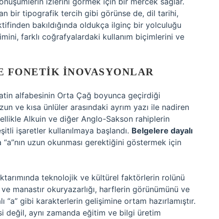
şümlerin izlerini görmek için bir mercek sağlar.
 bir tipografik tercih gibi görünse de, dil tarihi,
ktifinden bakıldığında oldukça ilginç bir yolculuğu
şimini, farklı coğrafyalardaki kullanım biçimlerini ve
VE FONETIK İNOVASYONLAR
atin alfabesinin Orta Çağ boyunca geçirdiği
zun ve kısa ünlüler arasındaki ayrım yazı ile nadiren
ellikle Alkuin ve diğer Anglo-Sakson rahiplerin
şitli işaretler kullanılmaya başlandı.
Belgelere dayalı
da “a”nın uzun okunması gerektiğini göstermek için
aktarımında teknolojik ve kültürel faktörlerin rolünü
ri ve manastır okuryazarlığı, harflerin görünümünü ve
 “a” gibi karakterlerin gelişimine ortam hazırlamıştır.
si değil, aynı zamanda eğitim ve bilgi üretim