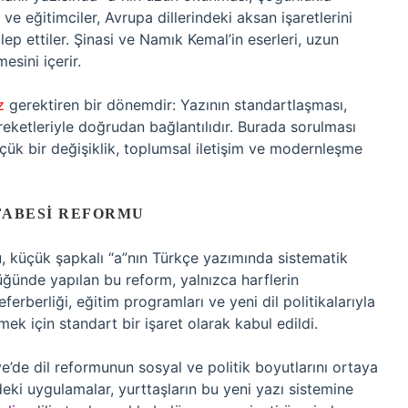
 ve eğitimciler, Avrupa dillerindeki aksan işaretlerini
ep ettiler. Şinasi ve Namık Kemal’in eserleri, uzun
esini içerir.
z
gerektiren bir dönemdir: Yazının standartlaşması,
ketleriyle doğrudan bağlantılıdır. Burada sorulması
üçük bir değişiklik, toplumsal iletişim ve modernleşme
FABESI REFORMU
u, küçük şapkalı “a”nın Türkçe yazımında sistematik
lüğünde yapılan bu reform, yalnızca harflerin
eferberliği, eğitim programları ve yeni dil politikalarıyla
rmek için standart bir işaret olarak kabul edildi.
e’de dil reformunun sosyal ve politik boyutlarını ortaya
deki uygulamalar, yurttaşların bu yeni yazı sistemine