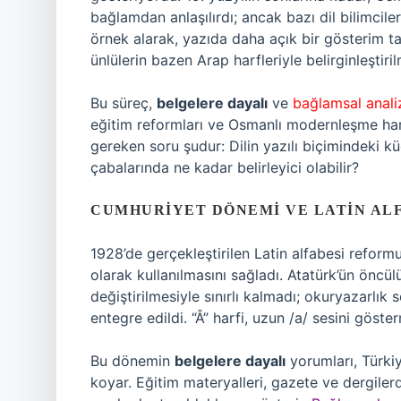
bağlamdan anlaşılırdı; ancak bazı dil bilimciler
örnek alarak, yazıda daha açık bir gösterim tal
ünlülerin bazen Arap harfleriyle belirginleştirilm
Bu süreç,
belgelere dayalı
ve
bağlamsal anali
eğitim reformları ve Osmanlı modernleşme hare
gereken soru şudur: Dilin yazılı biçimindeki k
çabalarında ne kadar belirleyici olabilir?
CUMHURIYET DÖNEMI VE LATIN AL
1928’de gerçekleştirilen Latin alfabesi reform
olarak kullanılmasını sağladı. Atatürk’ün öncü
değiştirilmesiyle sınırlı kalmadı; okuryazarlık s
entegre edildi. “Â” harfi, uzun /a/ sesini göste
Bu dönemin
belgelere dayalı
yorumları, Türkiy
koyar. Eğitim materyalleri, gazete ve dergiler