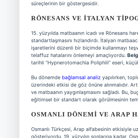
süreçlerinin bir göstergesidir.
RÖNESANS VE İTALYAN TIPO
15. yüzyılda matbaanın icadı ve Rönesans harek
standartlaşmasını hızlandırdı. İtalyan matbaac
işaretlerini düzenli bir biçimde kullanmayı teşvi
telaffuz hatalarını önlemeyi amaçlıyordu.
Belg
tarihli “Hypnerotomachia Poliphili” eseri, küçük
Bu dönemde
bağlamsal analiz
yapılırken, top
üzerindeki etkisi de göz önüne alınmalıdır. Art
ve matbaanın yaygınlaşmasını sağladı. Bu, bugü
eğitimsel bir standart olarak görülmesinin teme
OSMANLI DÖNEMI VE ARAP H
Osmanlı Türkçesi, Arap alfabesinin etkisiyle uz
gösteriyordu. 19. yüzyılın sonlarına kadar, O