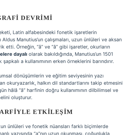
GRAFI DEVRIMI
eti, Latin alfabesindeki fonetik işaretlerin
ı Aldus Manutius’un çalışmaları, uzun ünlüleri ve aksan
k etti. Örneğin, “ā” ve “â” gibi işaretler, okurların
elere dayalı
olarak bakıldığında, Manutius’un 1501
 şapkalı a kullanımının erken örneklerini barındırır.
lumsal dönüşümlerin ve eğitim seviyesinin yazı
an okuryazarlık, halkın dil standartlarını takip etmesini
n hâlâ “â” harfinin doğru kullanımının dilbilimsel ve
lini oluşturur.
ARFIYLE ETKILEŞIM
un ünlüleri ve fonetik nüansları farklı biçimlerde
smanlı yazısında “a”nın uzun okunması, çoğunlukla