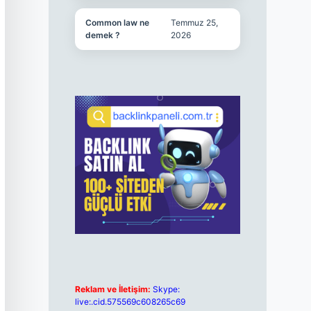
Common law ne
Temmuz 25,
demek ?
2026
Reklam ve İletişim:
Skype:
live:.cid.575569c608265c69