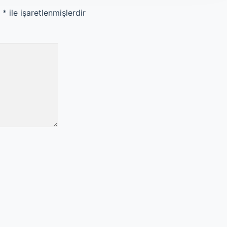
r
*
ile işaretlenmişlerdir