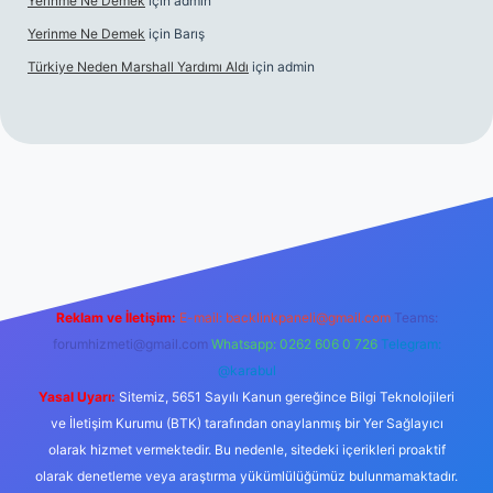
Yerinme Ne Demek
için
admin
Yerinme Ne Demek
için
Barış
Türkiye Neden Marshall Yardımı Aldı
için
admin
er.xyz/
betci.co
betci giriş
hiltonbet yeni giriş
Reklam ve İletişim:
E-mail:
backlinkpaneli@gmail.com
Teams:
forumhizmeti@gmail.com
Whatsapp: 0262 606 0 726
Telegram:
@karabul
Yasal Uyarı:
Sitemiz, 5651 Sayılı Kanun gereğince Bilgi Teknolojileri
ve İletişim Kurumu (BTK) tarafından onaylanmış bir Yer Sağlayıcı
olarak hizmet vermektedir. Bu nedenle, sitedeki içerikleri proaktif
olarak denetleme veya araştırma yükümlülüğümüz bulunmamaktadır.