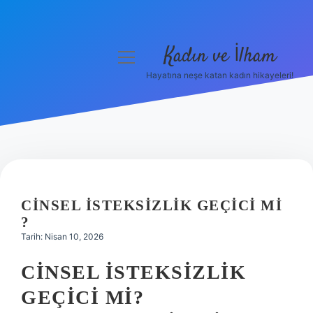
Kadın ve İlham
menüyü
aç
Hayatına neşe katan kadın hikayeleri!
Anasayfa
Gizlilik Politikası
Yasal Uyarı
Hakkımızda
CINSEL ISTEKSIZLIK GEÇICI MI
?
Tarih: Nisan 10, 2026
CINSEL İSTEKSIZLIK
GEÇICI MI?