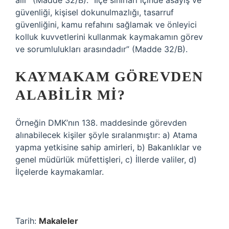
alır” (Madde 32/B). “İlçe sınırları içinde asayiş ve
güvenliği, kişisel dokunulmazlığı, tasarruf
güvenliğini, kamu refahını sağlamak ve önleyici
kolluk kuvvetlerini kullanmak kaymakamın görev
ve sorumlulukları arasındadır” (Madde 32/B).
KAYMAKAM GÖREVDEN
ALABILIR MI?
Örneğin DMK’nın 138. maddesinde görevden
alınabilecek kişiler şöyle sıralanmıştır: a) Atama
yapma yetkisine sahip amirleri, b) Bakanlıklar ve
genel müdürlük müfettişleri, c) İllerde valiler, d)
İlçelerde kaymakamlar.
Tarih:
Makaleler