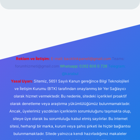
er.xyz/
betci.co
betci giriş
hiltonbet yeni giriş
Reklam ve İletişim:
E-mail:
backlinkpaneli@gmail.com
Teams:
forumhizmeti@gmail.com
Whatsapp: 0262 606 0 726
Telegram:
@karabul
Yasal Uyarı:
Sitemiz, 5651 Sayılı Kanun gereğince Bilgi Teknolojileri
ve İletişim Kurumu (BTK) tarafından onaylanmış bir Yer Sağlayıcı
olarak hizmet vermektedir. Bu nedenle, sitedeki içerikleri proaktif
olarak denetleme veya araştırma yükümlülüğümüz bulunmamaktadır.
Ancak, üyelerimiz yazdıkları içeriklerin sorumluluğunu taşımakta olup,
siteye üye olarak bu sorumluluğu kabul etmiş sayılırlar. Bu internet
sitesi, herhangi bir marka, kurum veya şahıs şirketi ile hiçbir bağlantısı
bulunmamaktadır. Sitede yalnızca kendi hazırladığımız makaleler