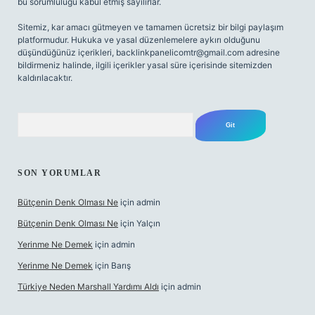
bu sorumluluğu kabul etmiş sayılırlar.
Sitemiz, kar amacı gütmeyen ve tamamen ücretsiz bir bilgi paylaşım
platformudur. Hukuka ve yasal düzenlemelere aykırı olduğunu
düşündüğünüz içerikleri,
backlinkpanelicomtr@gmail.com
adresine
bildirmeniz halinde, ilgili içerikler yasal süre içerisinde sitemizden
kaldırılacaktır.
Arama
SON YORUMLAR
Bütçenin Denk Olması Ne
için
admin
Bütçenin Denk Olması Ne
için
Yalçın
Yerinme Ne Demek
için
admin
Yerinme Ne Demek
için
Barış
Türkiye Neden Marshall Yardımı Aldı
için
admin