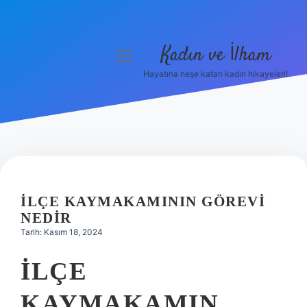
Kadın ve İlham
menüyü
aç
Hayatına neşe katan kadın hikayeleri!
Anasayfa
Gizlilik Politikası
Yasal Uyarı
Hakkımızda
İLÇE KAYMAKAMININ GÖREVI
NEDIR
Tarih: Kasım 18, 2024
İLÇE
KAYMAKAMIN