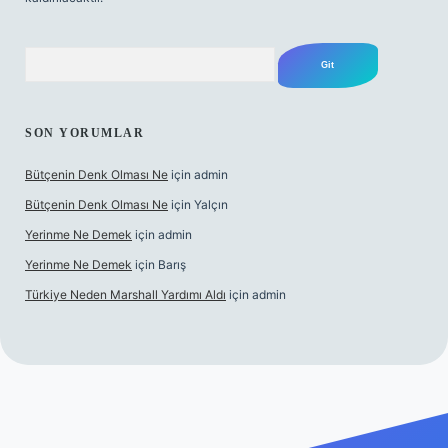
Arama
SON YORUMLAR
Bütçenin Denk Olması Ne
için
admin
Bütçenin Denk Olması Ne
için
Yalçın
Yerinme Ne Demek
için
admin
Yerinme Ne Demek
için
Barış
Türkiye Neden Marshall Yardımı Aldı
için
admin
texper.xyz/
betci.co
betci giriş
hiltonbet yeni giriş