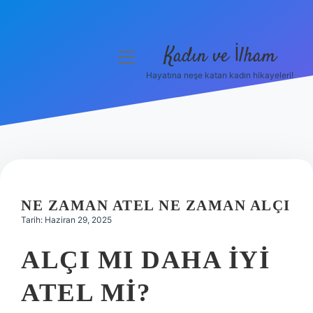
Kadın ve İlham
menüyü
aç
Hayatına neşe katan kadın hikayeleri!
Anasayfa
Gizlilik Politikası
Yasal Uyarı
Hakkımızda
NE ZAMAN ATEL NE ZAMAN ALÇI
Tarih: Haziran 29, 2025
ALÇI MI DAHA IYI
ATEL MI?