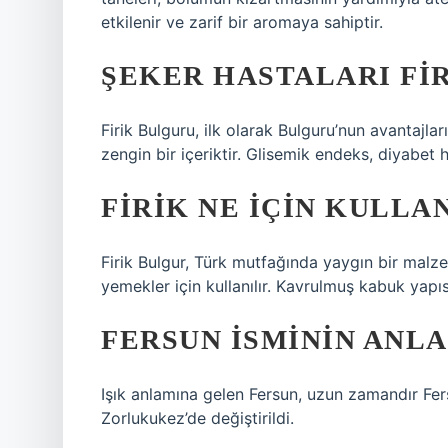
etkilenir ve zarif bir aromaya sahiptir.
ŞEKER HASTALARI FIR
Firik Bulguru, ilk olarak Bulguru’nun avantajl
zengin bir içeriktir. Glisemik endeks, diyabet
FIRIK NE IÇIN KULLA
Firik Bulgur, Türk mutfağında yaygın bir malze
yemekler için kullanılır. Kavrulmuş kabuk yapısı
FERSUN ISMININ ANLA
Işık anlamına gelen Fersun, uzun zamandır Fers
Zorlukukez’de değiştirildi.