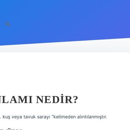
K
NLAMI NEDIR?
lları, 2. kuş veya tavuk sarayı ”kelimeden alıntılanmıştır.