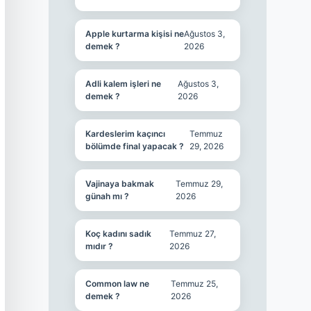
Apple kurtarma kişisi ne
Ağustos 3,
demek ?
2026
Adli kalem işleri ne
Ağustos 3,
demek ?
2026
Kardeslerim kaçıncı
Temmuz
bölümde final yapacak ?
29, 2026
Vajinaya bakmak
Temmuz 29,
günah mı ?
2026
Koç kadını sadık
Temmuz 27,
mıdır ?
2026
Common law ne
Temmuz 25,
demek ?
2026