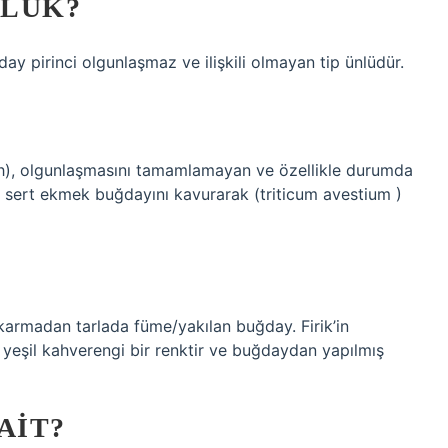
ZLÜK?
day pirinci olgunlaşmaz ve ilişkili olmayan tip ünlüdür.
n sert ekmek buğdayını kavurarak (triticum avestium )
karmadan tarlada füme/yakılan buğday. Firik’in
yeşil kahverengi bir renktir ve buğdaydan yapılmış
AIT?