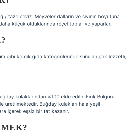
ğ / taze ceviz. Meyveler dalların ve sıvının boyutuna
e daha küçük olduklarında reçel toplar ve yaparlar.
R?
um gibi komik gıda kategorilerinde sunulan çok lezzetli,
buğday kulaklarından %100 elde edilir. Firik Bulguru,
e üretilmektedir. Buğday kulakları hala yeşil
ra içerek eşsiz bir tat kazanır.
EMEK?