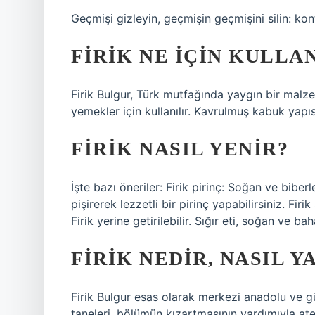
Geçmişi gizleyin, geçmişin geçmişini silin: kon
FIRIK NE IÇIN KULLA
Firik Bulgur, Türk mutfağında yaygın bir malze
yemekler için kullanılır. Kavrulmuş kabuk yapısı
FIRIK NASIL YENIR?
İşte bazı öneriler: Firik pirinç: Soğan ve bibe
pişirerek lezzetli bir pirinç yapabilirsiniz. Fir
Firik yerine getirilebilir. Sığır eti, soğan ve ba
FIRIK NEDIR, NASIL Y
Firik Bulgur esas olarak merkezi anadolu ve g
taneleri, bölümün kızartmasının yardımıyla at