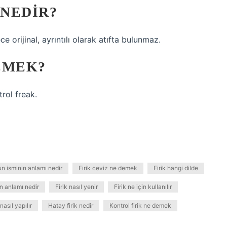
 NEDIR?
ce orijinal, ayrıntılı olarak atıfta bulunmaz.
EMEK?
trol freak.
n isminin anlamı nedir
Firik ceviz ne demek
Firik hangi dilde
in anlamı nedir
Firik nasıl yenir
Firik ne için kullanılır
 nasıl yapılır
Hatay firik nedir
Kontrol firik ne demek