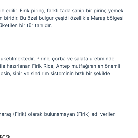
 edilir. Firik pirinç, farklı tada sahip bir pirinç yemek
 biridir. Bu özel bulgur çeşidi özellikle Maraş bölgesi
etilen bir tür tahıldır.
?
tüketilmektedir. Pirinç, çorba ve salata üretiminde
t ile hazırlanan Firik Rice, Antep mutfağının en önemli
sin, sinir ve sindirim sisteminin hızlı bir şekilde
raş (Firik) olarak bulunamayan (Firik) adı verilen
K?