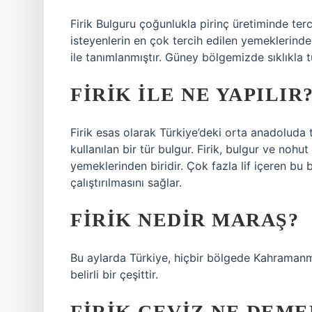
Firik Bulguru çoğunlukla pirinç üretiminde tercih
isteyenlerin en çok tercih edilen yemeklerinden
ile tanımlanmıştır. Güney bölgemizde sıklıkla tük
FIRIK ILE NE YAPILIR
Firik esas olarak Türkiye’deki orta anadoluda 
kullanılan bir tür bulgur. Firik, bulgur ve nohu
yemeklerinden biridir. Çok fazla lif içeren bu be
çalıştırılmasını sağlar.
FIRIK NEDIR MARAŞ?
Bu aylarda Türkiye, hiçbir bölgede Kahramanma
belirli bir çeşittir.
FIRIK CEVIZ NE DEME