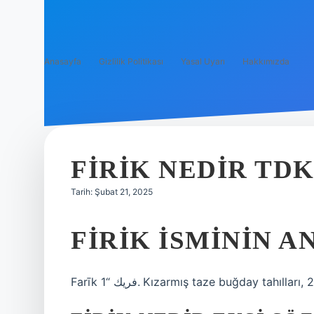
Anasayfa
Gizlilik Politikası
Yasal Uyarı
Hakkımızda
FIRIK NEDIR TD
Tarih: Şubat 21, 2025
FIRIK ISMININ A
Farīk فريك “1. Kızarmış taze buğday tahı