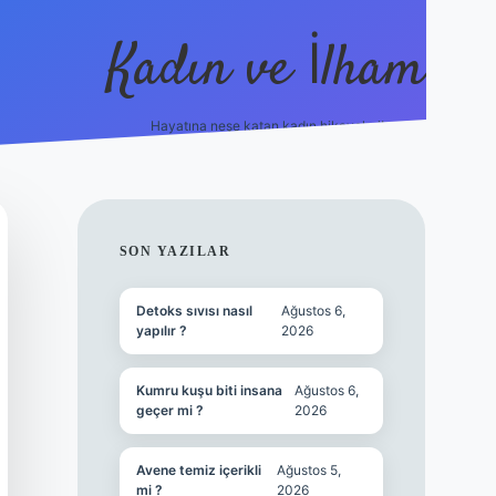
Kadın ve İlham
Hayatına neşe katan kadın hikayeleri!
ilbet
hiltonbet
Betexper giriş adresi
https://www.betexpe
SIDEBAR
SON YAZILAR
Detoks sıvısı nasıl
Ağustos 6,
yapılır ?
2026
Kumru kuşu biti insana
Ağustos 6,
geçer mi ?
2026
Avene temiz içerikli
Ağustos 5,
mi ?
2026