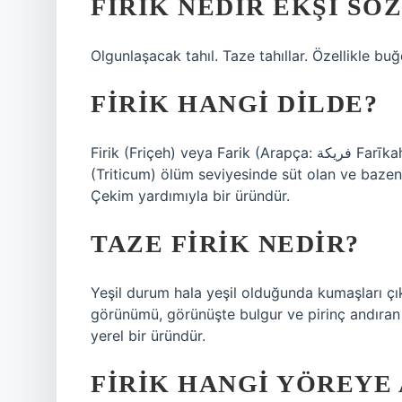
FIRIK NEDIR EKŞI SÖ
Olgunlaşacak tahıl. Taze tahıllar. Özellikle buğ
FIRIK HANGI DILDE?
Firik (Friçeh) veya Farik (Arapça: فريكة Farīkah), olgunlaşmasını tamamlamayan ve özellikle durumda
(Triticum) ölüm seviyesinde süt olan ve baze
Çekim yardımıyla bir üründür.
TAZE FIRIK NEDIR?
Yeşil durum hala yeşil olduğunda kumaşları çı
görünümü, görünüşte bulgur ve pirinç andıran 
yerel bir üründür.
FIRIK HANGI YÖREYE 