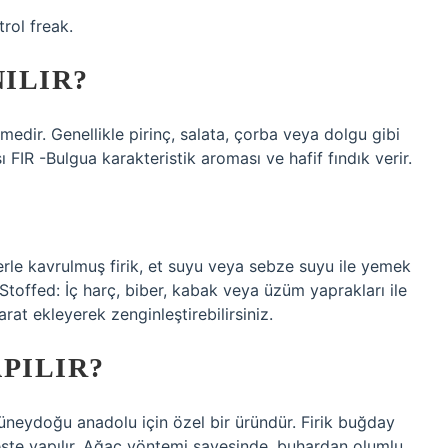
trol freak.
NILIR?
medir. Genellikle pirinç, salata, çorba veya dolgu gibi
 FIR -Bulgua karakteristik aroması ve hafif fındık verir.
rlerle kavrulmuş firik, et suyu veya sebze suyu ile yemek
ik Stoffed: İç harç, biber, kabak veya üzüm yaprakları ile
harat ekleyerek zenginleştirebilirsiniz.
APILIR?
üneydoğu anadolu için özel bir üründür. Firik buğday
eşte yapılır. Ağaç yöntemi sayesinde, buhardan olumlu