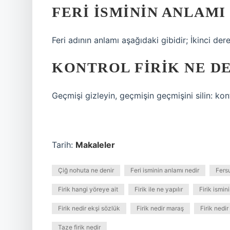
FERI ISMININ ANLAMI
Feri adının anlamı aşağıdaki gibidir; İkinci dere
KONTROL FIRIK NE D
Geçmişi gizleyin, geçmişin geçmişini silin: kon
Tarih:
Makaleler
Çiğ nohuta ne denir
Feri isminin anlamı nedir
Fersu
Firik hangi yöreye ait
Firik ile ne yapılır
Firik ismin
Firik nedir ekşi sözlük
Firik nedir maraş
Firik nedir
Taze firik nedir