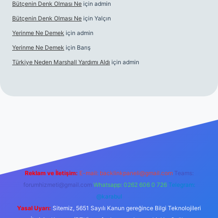
Bütçenin Denk Olması Ne
için
admin
Bütçenin Denk Olması Ne
için
Yalçın
Yerinme Ne Demek
için
admin
Yerinme Ne Demek
için
Barış
Türkiye Neden Marshall Yardımı Aldı
için
admin
xper.xyz/
betci.co
betci giriş
hiltonbet yeni giriş
Reklam ve İletişim:
E-mail:
backlinkpaneli@gmail.com
Teams:
forumhizmeti@gmail.com
Whatsapp: 0262 606 0 726
Telegram:
@karabul
Yasal Uyarı:
Sitemiz, 5651 Sayılı Kanun gereğince Bilgi Teknolojileri