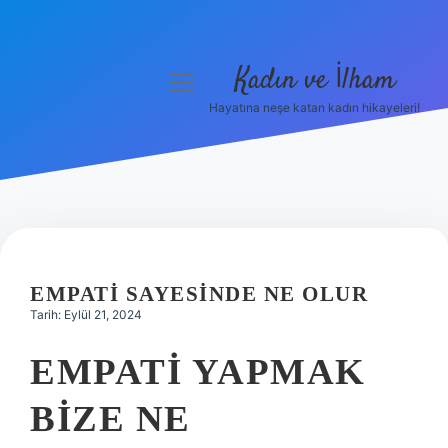
Kadın ve İlham
menüyü
aç
Hayatına neşe katan kadın hikayeleri!
Anasayfa
Gizlilik Politikası
Yasal Uyarı
Hakkımızda
EMPATI SAYESINDE NE OLUR
Tarih: Eylül 21, 2024
EMPATI YAPMAK
BIZE NE