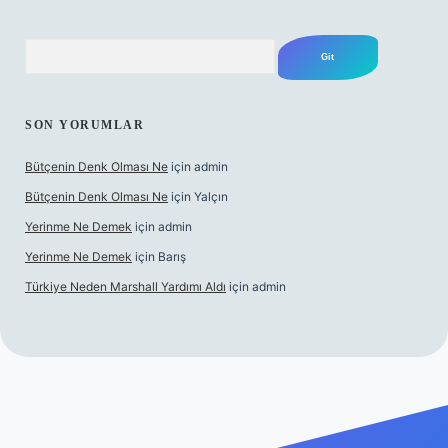
Arama
SON YORUMLAR
Bütçenin Denk Olması Ne
için
admin
Bütçenin Denk Olması Ne
için
Yalçın
Yerinme Ne Demek
için
admin
Yerinme Ne Demek
için
Barış
Türkiye Neden Marshall Yardımı Aldı
için
admin
per.xyz/
betci.co
betci giriş
hiltonbet yeni giriş