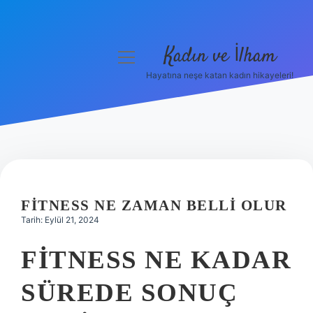
Kadın ve İlham
menüyü
aç
Hayatına neşe katan kadın hikayeleri!
Anasayfa
Gizlilik Politikası
Yasal Uyarı
Hakkımızda
FITNESS NE ZAMAN BELLI OLUR
Tarih: Eylül 21, 2024
FITNESS NE KADAR
SÜREDE SONUÇ