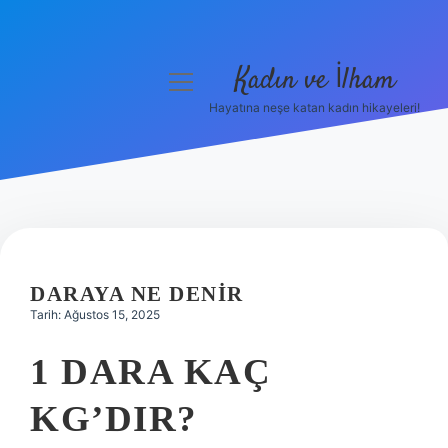
Kadın ve İlham
menüyü
aç
Hayatına neşe katan kadın hikayeleri!
Anasayfa
Gizlilik Politikası
Yasal Uyarı
Hakkımızda
DARAYA NE DENIR
Tarih: Ağustos 15, 2025
1 DARA KAÇ
KG’DIR?