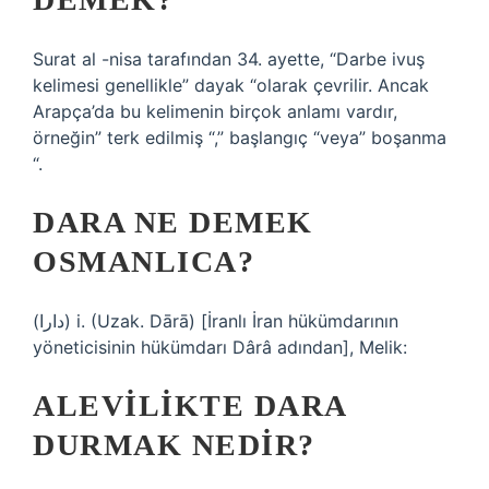
Surat al -nisa tarafından 34. ayette, “Darbe ivuş
kelimesi genellikle” dayak “olarak çevrilir. Ancak
Arapça’da bu kelimenin birçok anlamı vardır,
örneğin” terk edilmiş “,” başlangıç “veya” boşanma
“.
DARA NE DEMEK
OSMANLICA?
(ﺩﺍﺭﺍ) i. (Uzak. Dārā) [İranlı İran hükümdarının
yöneticisinin hükümdarı Dârâ adından], Melik:
ALEVILIKTE DARA
DURMAK NEDIR?