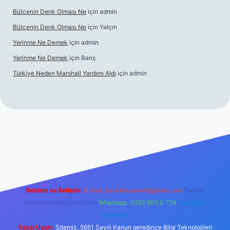
Bütçenin Denk Olması Ne
için
admin
Bütçenin Denk Olması Ne
için
Yalçın
Yerinme Ne Demek
için
admin
Yerinme Ne Demek
için
Barış
Türkiye Neden Marshall Yardımı Aldı
için
admin
exper.xyz/
betci.co
betci giriş
hiltonbet yeni giriş
Reklam ve İletişim:
E-mail:
backlinkpaneli@gmail.com
Teams:
forumhizmeti@gmail.com
Whatsapp: 0262 606 0 726
Telegram:
@karabul
Yasal Uyarı:
Sitemiz, 5651 Sayılı Kanun gereğince Bilgi Teknolojileri