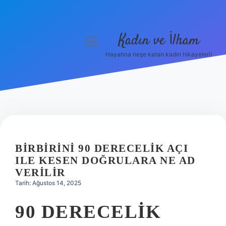
Kadın ve İlham
menüyü
aç
Hayatına neşe katan kadın hikayeleri!
Anasayfa
Gizlilik Politikası
Yasal Uyarı
Hakkımızda
BIRBIRINI 90 DERECELIK AÇI
ILE KESEN DOĞRULARA NE AD
VERILIR
Tarih: Ağustos 14, 2025
90 DERECELIK