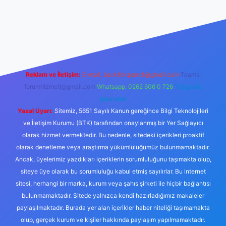
er.xyz/
betci.co
betci giriş
hiltonbet yeni giriş
Reklam ve İletişim:
E-mail:
backlinkpaneli@gmail.com
Teams:
forumhizmeti@gmail.com
Whatsapp: 0262 606 0 726
Telegram:
@karabul
Yasal Uyarı:
Sitemiz, 5651 Sayılı Kanun gereğince Bilgi Teknolojileri
ve İletişim Kurumu (BTK) tarafından onaylanmış bir Yer Sağlayıcı
olarak hizmet vermektedir. Bu nedenle, sitedeki içerikleri proaktif
olarak denetleme veya araştırma yükümlülüğümüz bulunmamaktadır.
Ancak, üyelerimiz yazdıkları içeriklerin sorumluluğunu taşımakta olup,
siteye üye olarak bu sorumluluğu kabul etmiş sayılırlar. Bu internet
sitesi, herhangi bir marka, kurum veya şahıs şirketi ile hiçbir bağlantısı
bulunmamaktadır. Sitede yalnızca kendi hazırladığımız makaleler
paylaşılmaktadır. Burada yer alan içerikler haber niteliği taşımamakta
olup, gerçek kurum ve kişiler hakkında paylaşım yapılmamaktadır.