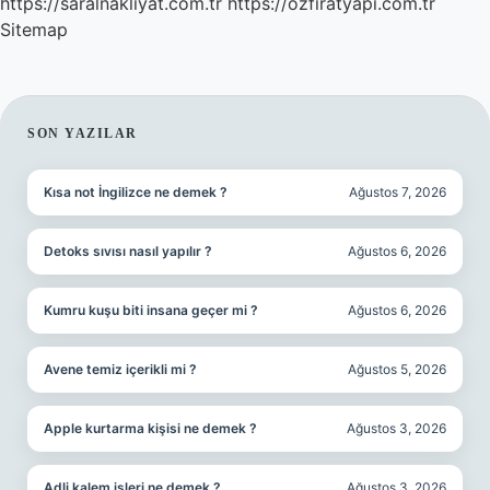
https://saralnakliyat.com.tr
https://ozfiratyapi.com.tr
Sitemap
SIDEBAR
SON YAZILAR
Kısa not İngilizce ne demek ?
Ağustos 7, 2026
Detoks sıvısı nasıl yapılır ?
Ağustos 6, 2026
Kumru kuşu biti insana geçer mi ?
Ağustos 6, 2026
Avene temiz içerikli mi ?
Ağustos 5, 2026
Apple kurtarma kişisi ne demek ?
Ağustos 3, 2026
Adli kalem işleri ne demek ?
Ağustos 3, 2026