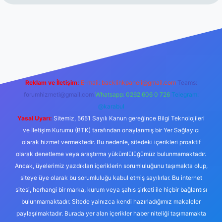
er.xyz/
betci.co
betci giriş
hiltonbet yeni giriş
Reklam ve İletişim:
E-mail:
backlinkpaneli@gmail.com
Teams:
forumhizmeti@gmail.com
Whatsapp: 0262 606 0 726
Telegram:
@karabul
Yasal Uyarı:
Sitemiz, 5651 Sayılı Kanun gereğince Bilgi Teknolojileri
ve İletişim Kurumu (BTK) tarafından onaylanmış bir Yer Sağlayıcı
olarak hizmet vermektedir. Bu nedenle, sitedeki içerikleri proaktif
olarak denetleme veya araştırma yükümlülüğümüz bulunmamaktadır.
Ancak, üyelerimiz yazdıkları içeriklerin sorumluluğunu taşımakta olup,
siteye üye olarak bu sorumluluğu kabul etmiş sayılırlar. Bu internet
sitesi, herhangi bir marka, kurum veya şahıs şirketi ile hiçbir bağlantısı
bulunmamaktadır. Sitede yalnızca kendi hazırladığımız makaleler
paylaşılmaktadır. Burada yer alan içerikler haber niteliği taşımamakta