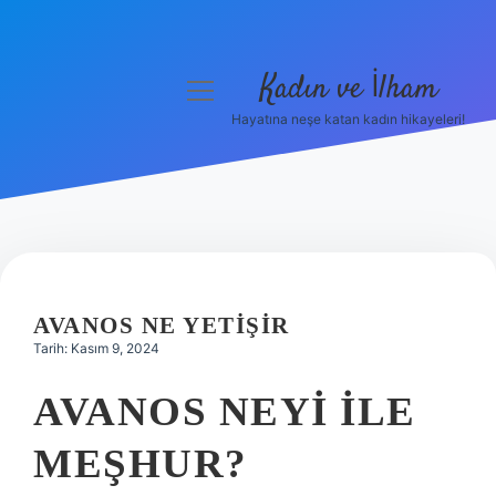
Kadın ve İlham
menüyü
aç
Hayatına neşe katan kadın hikayeleri!
Anasayfa
Gizlilik Politikası
Yasal Uyarı
Hakkımızda
AVANOS NE YETIŞIR
Tarih: Kasım 9, 2024
AVANOS NEYI ILE
MEŞHUR?