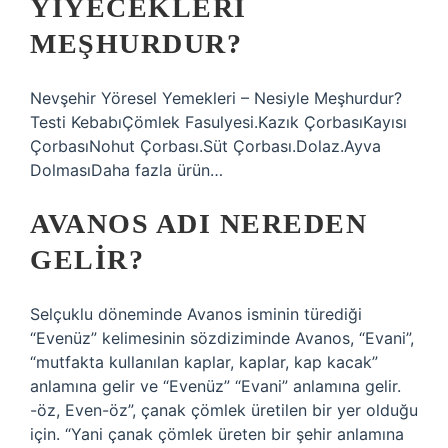
YIYECEKLERI
MEŞHURDUR?
Nevşehir Yöresel Yemekleri – Nesiyle Meşhurdur?
Testi KebabıÇömlek Fasulyesi.Kazık ÇorbasıKayısı
ÇorbasıNohut Çorbası.Süt Çorbası.Dolaz.Ayva
DolmasıDaha fazla ürün…
AVANOS ADI NEREDEN
GELIR?
Selçuklu döneminde Avanos isminin türediği
“Evenüz” kelimesinin sözdiziminde Avanos, “Evani”,
“mutfakta kullanılan kaplar, kaplar, kap kacak”
anlamına gelir ve “Evenüz” “Evani” anlamına gelir.
-öz, Even-öz”, çanak çömlek üretilen bir yer olduğu
için. “Yani çanak çömlek üreten bir şehir anlamına