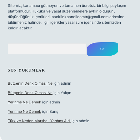
Sitemiz, kar amacı gütmeyen ve tamamen ücretsiz bir bilgi paylaşım
platformudur. Hukuka ve yasal düzenlemelere aykırı olduğunu
düşündüğünüz içerikleri,
backlinkpanelicomtr@gmail.com
adresine
bildirmeniz halinde, ilgili içerikler yasal süre içerisinde sitemizden
kaldırılacaktır.
Arama
SON YORUMLAR
Bütçenin Denk Olması Ne
için
admin
Bütçenin Denk Olması Ne
için
Yalçın
Yerinme Ne Demek
için
admin
Yerinme Ne Demek
için
Barış
Türkiye Neden Marshall Yardımı Aldı
için
admin