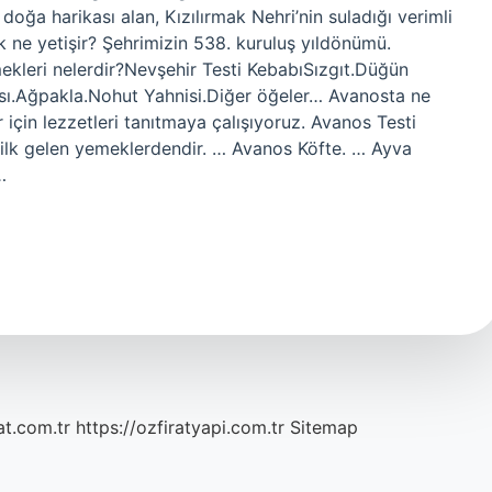
doğa harikası alan, Kızılırmak Nehri’nin suladığı verimli
k ne yetişir? Şehrimizin 538. kuruluş yıldönümü.
leri nelerdir?Nevşehir Testi KebabıSızgıt.Düğün
ı.Ağpakla.Nohut Yahnisi.Diğer öğeler… Avanosta ne
için lezzetleri tanıtmaya çalışıyoruz. Avanos Testi
ilk gelen yemeklerdendir. … Avanos Köfte. … Ayva
…
at.com.tr
https://ozfiratyapi.com.tr
Sitemap