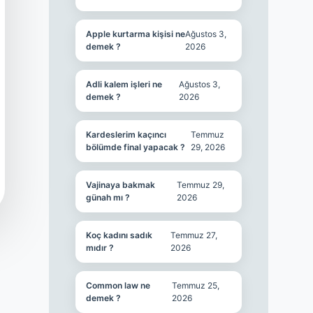
Apple kurtarma kişisi ne
Ağustos 3,
demek ?
2026
Adli kalem işleri ne
Ağustos 3,
demek ?
2026
Kardeslerim kaçıncı
Temmuz
bölümde final yapacak ?
29, 2026
Vajinaya bakmak
Temmuz 29,
günah mı ?
2026
Koç kadını sadık
Temmuz 27,
mıdır ?
2026
Common law ne
Temmuz 25,
demek ?
2026