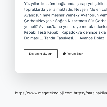
Yüzyıllardır üzüm bağlarında şarap yetiştirilen 
topraklarda yer almaktadır. Nevşehir’de en ço
Avanosun neyi meşhur yemek? Avanos’un yemek
ÇorbasıNevşehir Soğan Kızartması.Süt Çorbas
yemeli? Avanos’ta ne yenir diye merak edenler 
Kebabı Testi Kebabı, Kapadokya denince akla 
Dolması … Tandır Fasulyesi. … Avanos Dolaz.
Avanos
Devamını okuyun
Yorum Bırak
Ne
Yetişir
https://www.megateknoloji.com
https://saralnakliy