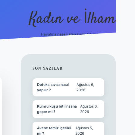
Kadın ve İlham
Hayatına neşe katan kadın hikayeleri!
ilbet
hiltonbet
Betexper giriş adresi
https://www.b
SIDEBAR
SON YAZILAR
Detoks sıvısı nasıl
Ağustos 6,
yapılır ?
2026
Kumru kuşu biti insana
Ağustos 6,
geçer mi ?
2026
Avene temiz içerikli
Ağustos 5,
mi ?
2026