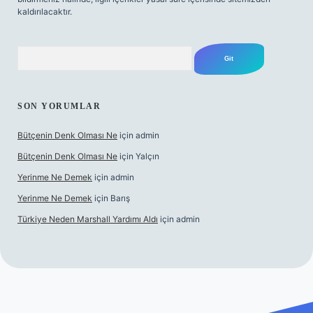
kaldırılacaktır.
Arama
SON YORUMLAR
Bütçenin Denk Olması Ne
için
admin
Bütçenin Denk Olması Ne
için
Yalçın
Yerinme Ne Demek
için
admin
Yerinme Ne Demek
için
Barış
Türkiye Neden Marshall Yardımı Aldı
için
admin
xper.xyz/
betci.co
betci giriş
hiltonbet yeni giriş