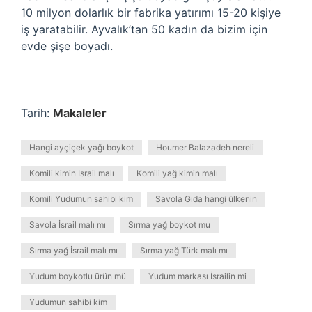
10 milyon dolarlık bir fabrika yatırımı 15-20 kişiye
iş yaratabilir. Ayvalık’tan 50 kadın da bizim için
evde şişe boyadı.
Tarih:
Makaleler
Hangi ayçiçek yağı boykot
Houmer Balazadeh nereli
Komili kimin İsrail malı
Komili yağ kimin malı
Komili Yudumun sahibi kim
Savola Gıda hangi ülkenin
Savola İsrail malı mı
Sırma yağ boykot mu
Sırma yağ İsrail malı mı
Sırma yağ Türk malı mı
Yudum boykotlu ürün mü
Yudum markası İsrailin mi
Yudumun sahibi kim