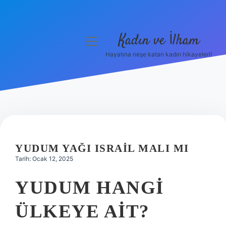
Kadın ve İlham
menüyü
aç
Hayatına neşe katan kadın hikayeleri!
Anasayfa
Gizlilik Politikası
Yasal Uyarı
Hakkımızda
YUDUM YAĞI ISRAIL MALI MI
Tarih: Ocak 12, 2025
YUDUM HANGI
ÜLKEYE AIT?