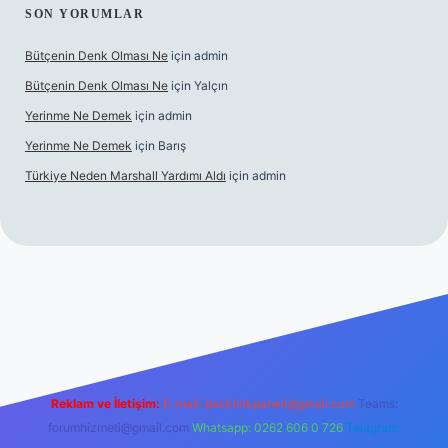
SON YORUMLAR
Bütçenin Denk Olması Ne
için
admin
Bütçenin Denk Olması Ne
için
Yalçın
Yerinme Ne Demek
için
admin
Yerinme Ne Demek
için
Barış
Türkiye Neden Marshall Yardımı Aldı
için
admin
er.xyz/
betci.co
betci giriş
hiltonbet yeni giriş
Reklam ve İletişim:
E-mail:
backlinkpaneli@gmail.com
Teams:
forumhizmeti@gmail.com
Whatsapp: 0262 606 0 726
Telegram: