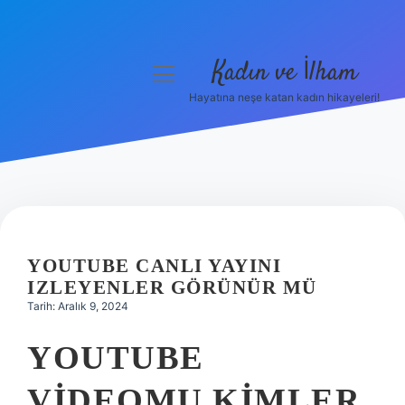
Kadın ve İlham
menüyü
aç
Hayatına neşe katan kadın hikayeleri!
Anasayfa
Gizlilik Politikası
Yasal Uyarı
Hakkımızda
YOUTUBE CANLI YAYINI
IZLEYENLER GÖRÜNÜR MÜ
Tarih: Aralık 9, 2024
YOUTUBE
VIDEOMU KIMLER