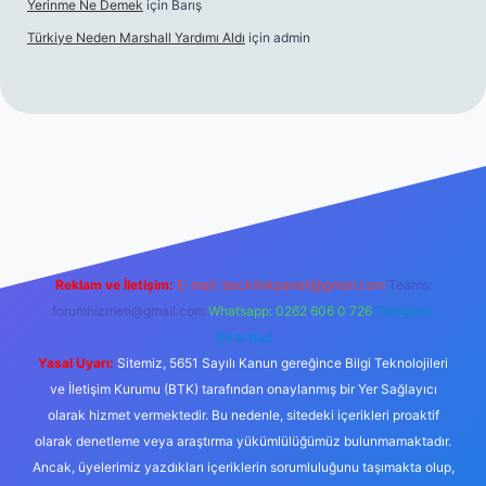
Yerinme Ne Demek
için
Barış
Türkiye Neden Marshall Yardımı Aldı
için
admin
er.xyz/
betci.co
betci giriş
hiltonbet yeni giriş
Reklam ve İletişim:
E-mail:
backlinkpaneli@gmail.com
Teams:
forumhizmeti@gmail.com
Whatsapp: 0262 606 0 726
Telegram:
@karabul
Yasal Uyarı:
Sitemiz, 5651 Sayılı Kanun gereğince Bilgi Teknolojileri
ve İletişim Kurumu (BTK) tarafından onaylanmış bir Yer Sağlayıcı
olarak hizmet vermektedir. Bu nedenle, sitedeki içerikleri proaktif
olarak denetleme veya araştırma yükümlülüğümüz bulunmamaktadır.
Ancak, üyelerimiz yazdıkları içeriklerin sorumluluğunu taşımakta olup,