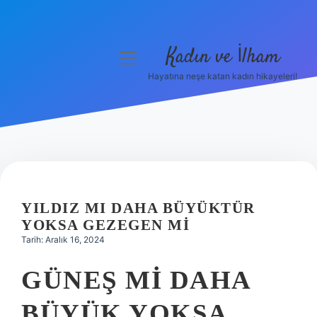
Kadın ve İlham
menüyü
aç
Hayatına neşe katan kadın hikayeleri!
Anasayfa
Gizlilik Politikası
Yasal Uyarı
Hakkımızda
YILDIZ MI DAHA BÜYÜKTÜR
YOKSA GEZEGEN MI
Tarih: Aralık 16, 2024
GÜNEŞ MI DAHA
BÜYÜK YOKSA