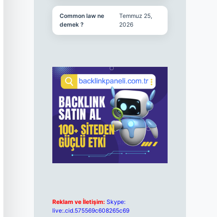
Common law ne
Temmuz 25,
demek ?
2026
Reklam ve İletişim:
Skype:
live:.cid.575569c608265c69