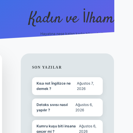
Kadın ve İlham
Hayatına neşe katan kadın hikayeleri!
ilbet
hiltonbet
Betexper giriş adresi
https:/
SIDEBAR
SON YAZILAR
Kısa not İngilizce ne
Ağustos 7,
demek ?
2026
Detoks sıvısı nasıl
Ağustos 6,
yapılır ?
2026
Kumru kuşu biti insana
Ağustos 6,
geçer mi ?
2026