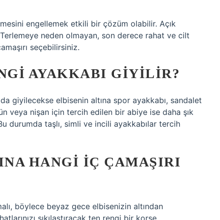
mesini engellemek etkili bir çözüm olabilir. Açık
iz. Terlemeye neden olmayan, son derece rahat ve cilt
maşırı seçebilirsiniz.
NGI AYAKKABI GIYILIR?
da giyilecekse elbisenin altına spor ayakkabı, sandalet
ün veya nişan için tercih edilen bir abiye ise daha şık
Bu durumda taşlı, simli ve incili ayakkabılar tercih
INA HANGI IÇ ÇAMAŞIRI
malı, böylece beyaz gece elbisenizin altından
tlarınızı sıkılaştıracak ten rengi bir korse