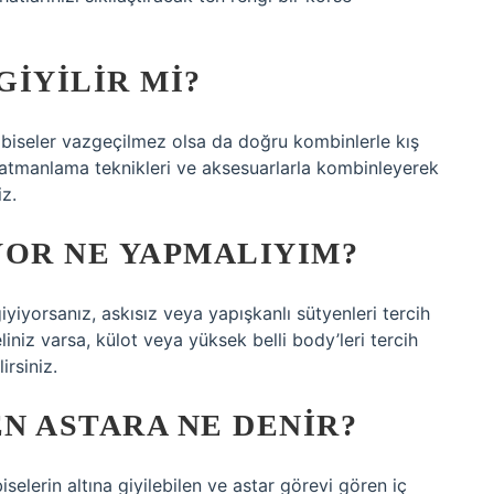
GIYILIR MI?
elbiseler vazgeçilmez olsa da doğru kombinlerle kış
ri katmanlama teknikleri ve aksesuarlarla kombinleyerek
z.
YOR NE YAPMALIYIM?
giyiyorsanız, askısız veya yapışkanlı sütyenleri tercih
eliniz varsa, külot veya yüksek belli body’leri tercih
rsiniz.
EN ASTARA NE DENIR?
iselerin altına giyilebilen ve astar görevi gören iç