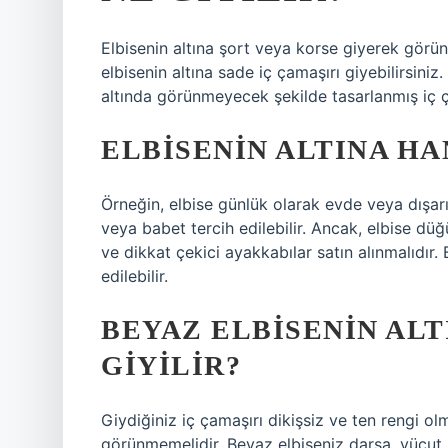
Elbisenin altına şort veya korse giyerek görün
elbisenin altına sade iç çamaşırı giyebilirsin
altında görünmeyecek şekilde tasarlanmış iç ça
ELBISENIN ALTINA HA
Örneğin, elbise günlük olarak evde veya dışarı
veya babet tercih edilebilir. Ancak, elbise düğ
ve dikkat çekici ayakkabılar satın alınmalıdır. 
edilebilir.
BEYAZ ELBISENIN ALT
GIYILIR?
Giydiğiniz iç çamaşırı dikişsiz ve ten rengi ol
görünmemelidir. Beyaz elbiseniz darsa, vücut ha