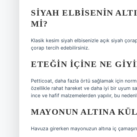
SIYAH ELBISENIN ALT
MI?
Klasik kesim siyah elbisenizle açık siyah çorap
çorap tercih edebilirsiniz.
ETEĞIN IÇINE NE GIYI
Petticoat, daha fazla örtü sağlamak için normal 
özellikle rahat hareket ve daha iyi bir uyum sağ
ince ve hafif malzemelerden yapılır, bu nedenl
MAYONUN ALTINA KÜL
Havuza girerken mayonuzun altına iç çamaşırı