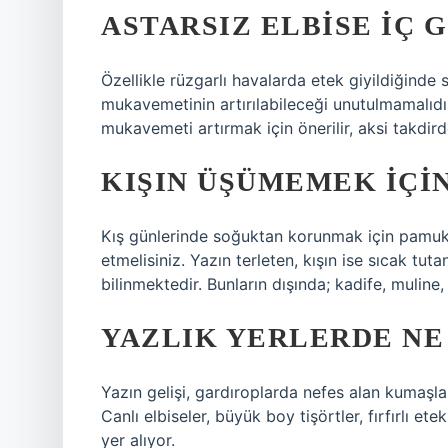
ASTARSIZ ELBISE IÇ 
Özellikle rüzgarlı havalarda etek giyildiğind
mukavemetinin artırılabileceği unutulmamalıdı
mukavemeti artırmak için önerilir, aksi takdirde
KIŞIN ÜŞÜMEMEK IÇIN
Kış günlerinde soğuktan korunmak için pamukl
etmelisiniz. Yazın terleten, kışın ise sıcak tu
bilinmektedir. Bunların dışında; kadife, muline,
YAZLIK YERLERDE NE 
Yazın gelişi, gardıroplarda nefes alan kumaşlar,
Canlı elbiseler, büyük boy tişörtler, fırfırlı e
yer alıyor.