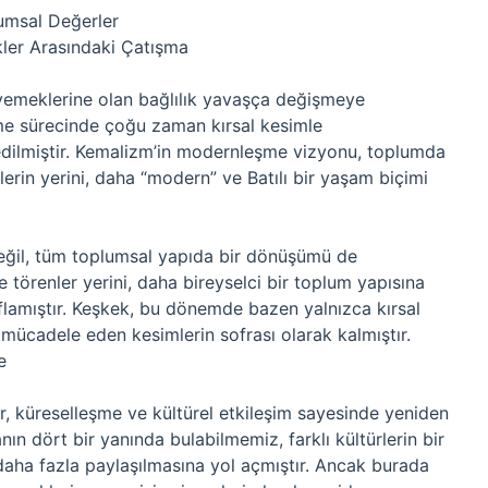
umsal Değerler
er Arasındaki Çatışma
l yemeklerine olan bağlılık yavaşça değişmeye
me sürecinde çoğu zaman kırsal kesimle
 edilmiştir. Kemalizm’in modernleşme vizyonu, toplumda
klerin yerini, daha “modern” ve Batılı bir yaşam biçimi
eğil, tüm toplumsal yapıda bir dönüşümü de
 törenler yerini, daha bireyselci bir toplum yapısına
flamıştır. Keşkek, bu dönemde bazen yalnızca kırsal
la mücadele eden kesimlerin sofrası olarak kalmıştır.
e
 küreselleşme ve kültürel etkileşim sayesinde yeniden
ın dört bir yanında bulabilmemiz, farklı kültürlerin bir
aha fazla paylaşılmasına yol açmıştır. Ancak burada