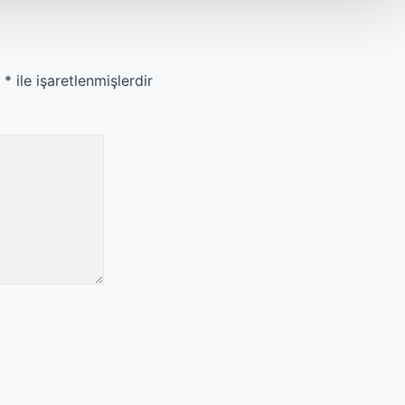
r
*
ile işaretlenmişlerdir