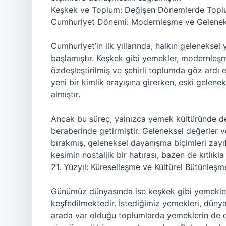
Keşkek ve Toplum: Değişen Dönemlerde Topl
Cumhuriyet Dönemi: Modernleşme ve Gelenekl
Cumhuriyet’in ilk yıllarında, halkın gelenekse
başlamıştır. Keşkek gibi yemekler, modernleş
özdeşleştirilmiş ve şehirli toplumda göz ardı
yeni bir kimlik arayışına girerken, eski gelene
almıştır.
Ancak bu süreç, yalnızca yemek kültüründe d
beraberinde getirmiştir. Geleneksel değerler ve
bırakmış, geleneksel dayanışma biçimleri zayı
kesimin nostaljik bir hatırası, bazen de kıtlık
21. Yüzyıl: Küreselleşme ve Kültürel Bütünleşm
Günümüz dünyasında ise keşkek gibi yemekler,
keşfedilmektedir. İstediğimiz yemekleri, dünyan
arada var olduğu toplumlarda yemeklerin de d