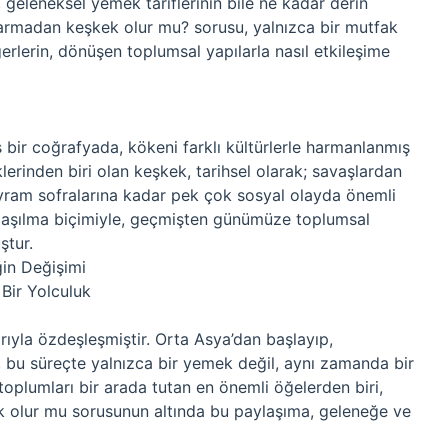
eleneksel yemek tariflerinin bile ne kadar derin
Yarmadan keşkek olur mu? sorusu, yalnızca bir mutfak
rlerin, dönüşen toplumsal yapılarla nasıl etkileşime
bir coğrafyada, kökeni farklı kültürlerle harmanlanmış
erinden biri olan keşkek, tarihsel olarak; savaşlardan
yram sofralarına kadar pek çok sosyal olayda önemli
aylaşılma biçimiyle, geçmişten günümüze toplumsal
ştur.
in Değişimi
Bir Yolculuk
rıyla özdeşleşmiştir. Orta Asya’dan başlayıp,
 bu süreçte yalnızca bir yemek değil, aynı zamanda bir
toplumları bir arada tutan en önemli öğelerden biri,
k olur mu sorusunun altında bu paylaşıma, geleneğe ve