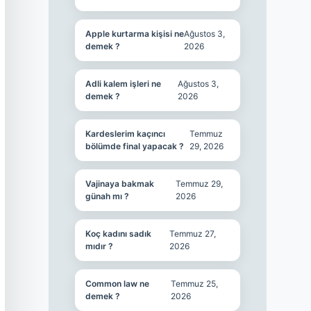
Apple kurtarma kişisi ne
Ağustos 3,
demek ?
2026
Adli kalem işleri ne
Ağustos 3,
demek ?
2026
Kardeslerim kaçıncı
Temmuz
bölümde final yapacak ?
29, 2026
Vajinaya bakmak
Temmuz 29,
günah mı ?
2026
Koç kadını sadık
Temmuz 27,
mıdır ?
2026
Common law ne
Temmuz 25,
demek ?
2026