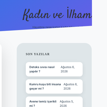
Kadın ve İlham
Hayatına neşe katan kadın hikayeleri!
ilbet
hiltonbet
Betexper giriş adresi
https://www.betex
SIDEBAR
SON YAZILAR
Detoks sıvısı nasıl
Ağustos 6,
yapılır ?
2026
Kumru kuşu biti insana
Ağustos 6,
geçer mi ?
2026
Avene temiz içerikli
Ağustos 5,
mi ?
2026