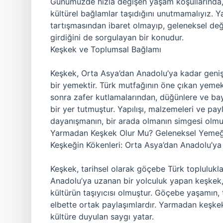
Günümüzde hızla değişen yaşam koşullarında, g
kültürel bağlamlar taşıdığını unutmamalıyız. 
tartışmasından ibaret olmayıp, geleneksel değe
girdiğini de sorgulayan bir konudur.
Keşkek ve Toplumsal Bağlamı
Keşkek, Orta Asya’dan Anadolu’ya kadar geniş 
bir yemektir. Türk mutfağının öne çıkan yemekl
sonra zafer kutlamalarından, düğünlere ve ba
bir yer tutmuştur. Yapılışı, malzemeleri ve p
dayanışmanın, bir arada olmanın simgesi olmu
Yarmadan Keşkek Olur Mu? Geleneksel Yemeğ
Keşkeğin Kökenleri: Orta Asya’dan Anadolu’ya 
Keşkek, tarihsel olarak göçebe Türk toplulukla
Anadolu’ya uzanan bir yolculuk yapan keşkek,
kültürün taşıyıcısı olmuştur. Göçebe yaşamın, 
elbette ortak paylaşımlardır. Yarmadan keşke
kültüre duyulan saygı yatar.