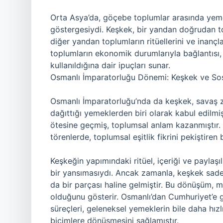
Orta Asya’da, göçebe toplumlar arasında yemek
göstergesiydi. Keşkek, bir yandan doğrudan to
diğer yandan toplumların ritüellerini ve inançl
toplumların ekonomik durumlarıyla bağlantısı,
kullanıldığına dair ipuçları sunar.
Osmanlı İmparatorluğu Dönemi: Keşkek ve So
Osmanlı İmparatorluğu’nda da keşkek, savaş z
dağıttığı yemeklerden biri olarak kabul edil
ötesine geçmiş, toplumsal anlam kazanmıştır.
törenlerde, toplumsal eşitlik fikrini pekiştiren 
Keşkeğin yapımındaki ritüel, içeriği ve paylaşı
bir yansımasıydı. Ancak zamanla, keşkek sadec
da bir parçası haline gelmiştir. Bu dönüşüm, m
olduğunu gösterir. Osmanlı’dan Cumhuriyet’e g
süreçleri, geleneksel yemeklerin bile daha hızl
biçimlere dönüşmesini sağlamıştır.