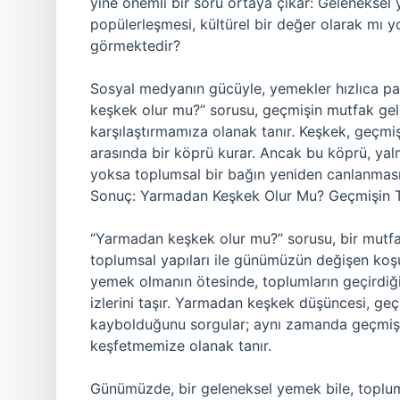
yine önemli bir soru ortaya çıkar: Geleneksel
popülerleşmesi, kültürel bir değer olarak mı yo
görmektedir?
Sosyal medyanın gücüyle, yemekler hızlıca pay
keşkek olur mu?” sorusu, geçmişin mutfak gel
karşılaştırmamıza olanak tanır. Keşkek, geçmiş
arasında bir köprü kurar. Ancak bu köprü, yaln
yoksa toplumsal bir bağın yeniden canlanmas
Sonuç: Yarmadan Keşkek Olur Mu? Geçmişin To
“Yarmadan keşkek olur mu?” sorusu, bir mutfa
toplumsal yapıları ile günümüzün değişen koşul
yemek olmanın ötesinde, toplumların geçirdiği
izlerini taşır. Yarmadan keşkek düşüncesi, geç
kaybolduğunu sorgular; aynı zamanda geçmiş
keşfetmemize olanak tanır.
Günümüzde, bir geleneksel yemek bile, toplums