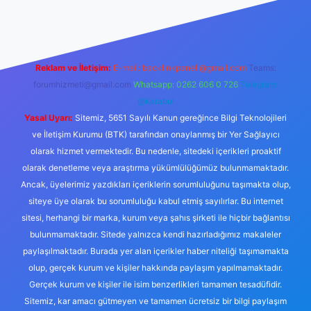
xper.xyz/
betci.co
betci giriş
hiltonbet yeni giriş
Reklam ve İletişim:
E-mail:
backlinkpaneli@gmail.com
Teams:
forumhizmeti@gmail.com
Whatsapp: 0262 606 0 726
Telegram:
@karabul
Yasal Uyarı:
Sitemiz, 5651 Sayılı Kanun gereğince Bilgi Teknolojileri
ve İletişim Kurumu (BTK) tarafından onaylanmış bir Yer Sağlayıcı
olarak hizmet vermektedir. Bu nedenle, sitedeki içerikleri proaktif
olarak denetleme veya araştırma yükümlülüğümüz bulunmamaktadır.
Ancak, üyelerimiz yazdıkları içeriklerin sorumluluğunu taşımakta olup,
siteye üye olarak bu sorumluluğu kabul etmiş sayılırlar. Bu internet
sitesi, herhangi bir marka, kurum veya şahıs şirketi ile hiçbir bağlantısı
bulunmamaktadır. Sitede yalnızca kendi hazırladığımız makaleler
paylaşılmaktadır. Burada yer alan içerikler haber niteliği taşımamakta
olup, gerçek kurum ve kişiler hakkında paylaşım yapılmamaktadır.
Gerçek kurum ve kişiler ile isim benzerlikleri tamamen tesadüfidir.
Sitemiz, kar amacı gütmeyen ve tamamen ücretsiz bir bilgi paylaşım