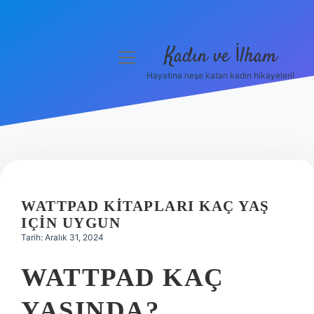
Kadın ve İlham
menüyü
aç
Hayatına neşe katan kadın hikayeleri!
Anasayfa
Gizlilik Politikası
Yasal Uyarı
Hakkımızda
WATTPAD KITAPLARI KAÇ YAŞ
IÇIN UYGUN
Tarih: Aralık 31, 2024
WATTPAD KAÇ
YAŞINDA?