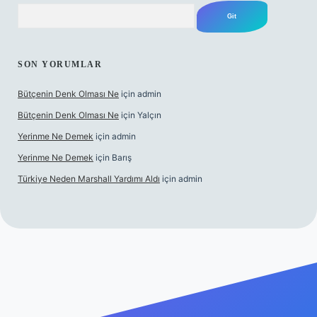
Arama
SON YORUMLAR
Bütçenin Denk Olması Ne
için
admin
Bütçenin Denk Olması Ne
için
Yalçın
Yerinme Ne Demek
için
admin
Yerinme Ne Demek
için
Barış
Türkiye Neden Marshall Yardımı Aldı
için
admin
exper.xyz/
betci.co
betci giriş
hiltonbet yeni giriş