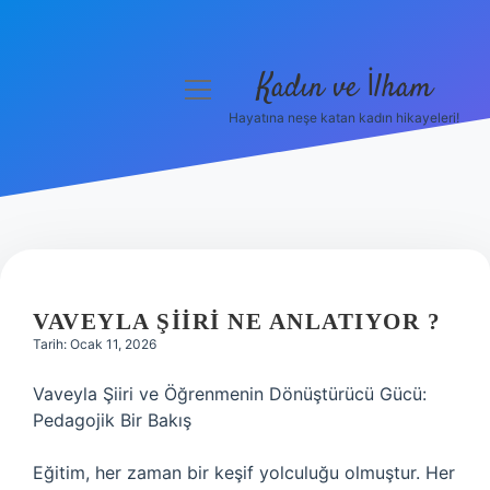
Kadın ve İlham
menüyü
aç
Hayatına neşe katan kadın hikayeleri!
Anasayfa
Gizlilik Politikası
Yasal Uyarı
Hakkımızda
VAVEYLA ŞIIRI NE ANLATIYOR ?
Tarih: Ocak 11, 2026
Vaveyla Şiiri ve Öğrenmenin Dönüştürücü Gücü:
Pedagojik Bir Bakış
Eğitim, her zaman bir keşif yolculuğu olmuştur. Her