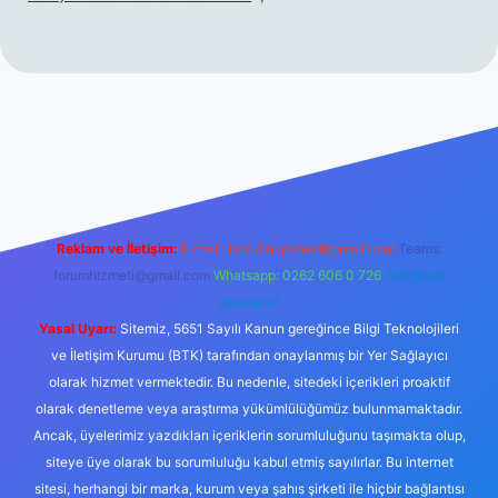
er.xyz/
betci.co
betci giriş
hiltonbet yeni giriş
Reklam ve İletişim:
E-mail:
backlinkpaneli@gmail.com
Teams:
forumhizmeti@gmail.com
Whatsapp: 0262 606 0 726
Telegram:
@karabul
Yasal Uyarı:
Sitemiz, 5651 Sayılı Kanun gereğince Bilgi Teknolojileri
ve İletişim Kurumu (BTK) tarafından onaylanmış bir Yer Sağlayıcı
olarak hizmet vermektedir. Bu nedenle, sitedeki içerikleri proaktif
olarak denetleme veya araştırma yükümlülüğümüz bulunmamaktadır.
Ancak, üyelerimiz yazdıkları içeriklerin sorumluluğunu taşımakta olup,
siteye üye olarak bu sorumluluğu kabul etmiş sayılırlar. Bu internet
sitesi, herhangi bir marka, kurum veya şahıs şirketi ile hiçbir bağlantısı