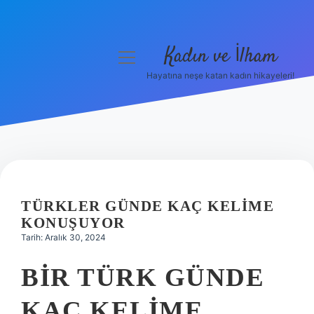
Kadın ve İlham
menüyü
aç
Hayatına neşe katan kadın hikayeleri!
Anasayfa
Gizlilik Politikası
Yasal Uyarı
Hakkımızda
TÜRKLER GÜNDE KAÇ KELIME
KONUŞUYOR
Tarih: Aralık 30, 2024
BIR TÜRK GÜNDE
KAÇ KELIME