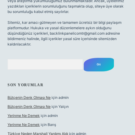
veya araştırma yükümlülüğümüz bulunmamaktadır. Ancak, üyelerimiz
yazdıkları içeriklerin sorumluluğunu taşımakta olup, siteye üye olarak
bu sorumluluğu kabul etmiş sayılırlar.
Sitemiz, kar amacı gütmeyen ve tamamen ücretsiz bir bilgi paylaşım
platformudur. Hukuka ve yasal düzenlemelere aykırı olduğunu
düşündüğünüz içerikleri,
backlinkpanelicomtr@gmail.com
adresine
bildirmeniz halinde, ilgili içerikler yasal süre içerisinde sitemizden
kaldırılacaktır.
Arama
SON YORUMLAR
Bütçenin Denk Olması Ne
için
admin
Bütçenin Denk Olması Ne
için
Yalçın
Yerinme Ne Demek
için
admin
Yerinme Ne Demek
için
Barış
Türkiye Neden Marshall Yardımı Aldı
için
admin