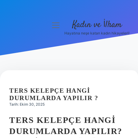
Kadın ve İlham
menüyü
aç
Hayatına neşe katan kadın hikayeleri!
Anasayfa
Gizlilik Politikası
Yasal Uyarı
Hakkımızda
TERS KELEPÇE HANGI
DURUMLARDA YAPILIR ?
Tarih: Ekim 30, 2025
TERS KELEPÇE HANGI
DURUMLARDA YAPILIR?