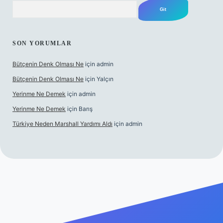
Arama
SON YORUMLAR
Bütçenin Denk Olması Ne
için
admin
Bütçenin Denk Olması Ne
için
Yalçın
Yerinme Ne Demek
için
admin
Yerinme Ne Demek
için
Barış
Türkiye Neden Marshall Yardımı Aldı
için
admin
xyz/
betci.co
betci giriş
hiltonbet yeni giriş