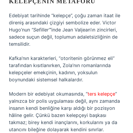
KELEPÇENIN METAFORU
Edebiyat tarihinde “kelepçe”, çoğu zaman itaat ile
direniş arasındaki çizgiyi sembolize eder. Victor
Hugo’nun
“Sefiller”
’inde Jean Valjean’ın zincirleri,
sadece suçun değil, toplumun adaletsizliğinin de
temsilidir.
Kafka’nın karakterleri, “otoritenin görünmez eli”
tarafından kısıtlanırken, Zola’nın romanlarında
kelepçeler emekçinin, kadının, yoksulun
boynundaki sistemsel halkalardır.
Modern bir edebiyat okumasında, “
ters kelepçe
”
yalnızca bir polis uygulaması değil, aynı zamanda
insanın kendi benliğine karşı aldığı bir pozisyon
hâline gelir. Çünkü bazen kelepçeyi başkası
takmaz; birey kendi inançlarını, korkularını ya da
utancını bileğine dolayarak kendini sınırlar.