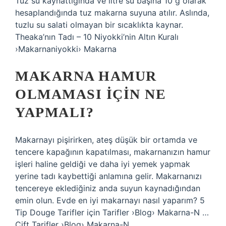
Tuz su kaynattığında ve litre su başına 10 g olarak
hesaplandığında tuz makarna suyuna atılır. Aslında,
tuzlu su salati olmayan bir sıcaklıkta kaynar.
Theaka’nın Tadı – 10 Niyokki’nin Altın Kuralı
›Makarnaniyokki› Makarna
MAKARNA HAMUR
OLMAMASI IÇIN NE
YAPMALI?
Makarnayı pişirirken, ateş düşük bir ortamda ve
tencere kapağının kapatılması, makarnanızın hamur
işleri haline geldiği ve daha iyi yemek yapmak
yerine tadı kaybettiği anlamına gelir. Makarnanızı
tencereye eklediğiniz anda suyun kaynadığından
emin olun. Evde en iyi makarnayı nasıl yaparım? 5
Tip Douge Tarifler için Tarifler ›Blog› Makarna-N …
Çift Tarifler ›Blog› Makarna-N …