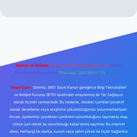
texper.xyz/
betci.co
betci giriş
hiltonbet yeni giriş
Reklam ve İletişim:
E-mail:
backlinkpaneli@gmail.com
Teams:
forumhizmeti@gmail.com
Whatsapp: 0262 606 0 726
Telegram:
@karabul
Yasal Uyarı:
Sitemiz, 5651 Sayılı Kanun gereğince Bilgi Teknolojileri
ve İletişim Kurumu (BTK) tarafından onaylanmış bir Yer Sağlayıcı
olarak hizmet vermektedir. Bu nedenle, sitedeki içerikleri proaktif
olarak denetleme veya araştırma yükümlülüğümüz bulunmamaktadır.
Ancak, üyelerimiz yazdıkları içeriklerin sorumluluğunu taşımakta olup,
siteye üye olarak bu sorumluluğu kabul etmiş sayılırlar. Bu internet
sitesi, herhangi bir marka, kurum veya şahıs şirketi ile hiçbir bağlantısı