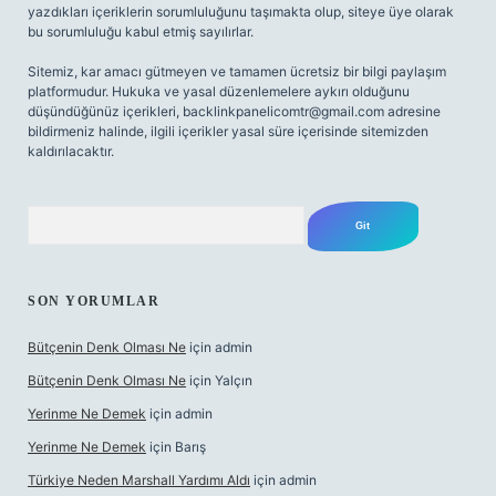
yazdıkları içeriklerin sorumluluğunu taşımakta olup, siteye üye olarak
bu sorumluluğu kabul etmiş sayılırlar.
Sitemiz, kar amacı gütmeyen ve tamamen ücretsiz bir bilgi paylaşım
platformudur. Hukuka ve yasal düzenlemelere aykırı olduğunu
düşündüğünüz içerikleri,
backlinkpanelicomtr@gmail.com
adresine
bildirmeniz halinde, ilgili içerikler yasal süre içerisinde sitemizden
kaldırılacaktır.
Arama
SON YORUMLAR
Bütçenin Denk Olması Ne
için
admin
Bütçenin Denk Olması Ne
için
Yalçın
Yerinme Ne Demek
için
admin
Yerinme Ne Demek
için
Barış
Türkiye Neden Marshall Yardımı Aldı
için
admin