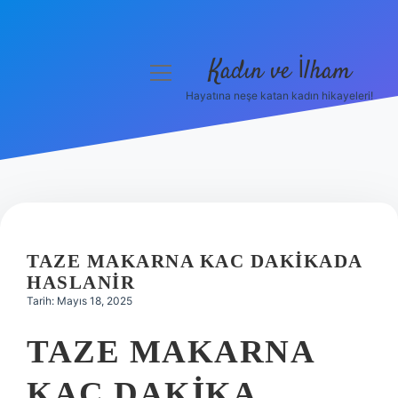
Kadın ve İlham
menüyü
aç
Hayatına neşe katan kadın hikayeleri!
Anasayfa
Gizlilik Politikası
Yasal Uyarı
Hakkımızda
TAZE MAKARNA KAC DAKIKADA
HASLANIR
Tarih: Mayıs 18, 2025
TAZE MAKARNA
KAÇ DAKIKA