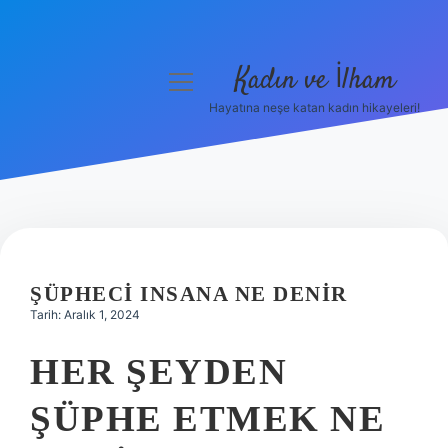
Kadın ve İlham
menüyü
aç
Hayatına neşe katan kadın hikayeleri!
Anasayfa
Gizlilik Politikası
Yasal Uyarı
Hakkımızda
ŞÜPHECI INSANA NE DENIR
Tarih: Aralık 1, 2024
HER ŞEYDEN
ŞÜPHE ETMEK NE