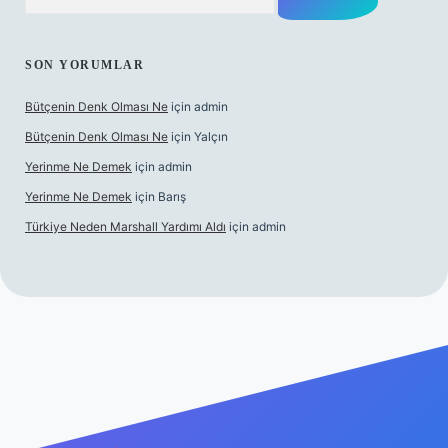
SON YORUMLAR
Bütçenin Denk Olması Ne
için
admin
Bütçenin Denk Olması Ne
için
Yalçın
Yerinme Ne Demek
için
admin
Yerinme Ne Demek
için
Barış
Türkiye Neden Marshall Yardımı Aldı
için
admin
er.xyz/
betci.co
betci giriş
hiltonbet yeni giriş