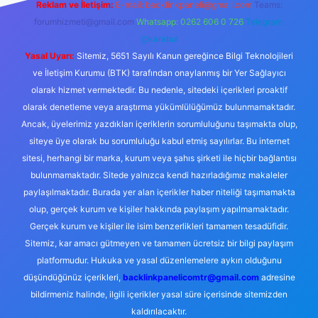
Reklam ve İletişim:
E-mail:
backlinkpaneli@gmail.com
Teams:
forumhizmeti@gmail.com
Whatsapp: 0262 606 0 726
Telegram:
@karabul
Yasal Uyarı:
Sitemiz, 5651 Sayılı Kanun gereğince Bilgi Teknolojileri
ve İletişim Kurumu (BTK) tarafından onaylanmış bir Yer Sağlayıcı
olarak hizmet vermektedir. Bu nedenle, sitedeki içerikleri proaktif
olarak denetleme veya araştırma yükümlülüğümüz bulunmamaktadır.
Ancak, üyelerimiz yazdıkları içeriklerin sorumluluğunu taşımakta olup,
siteye üye olarak bu sorumluluğu kabul etmiş sayılırlar. Bu internet
sitesi, herhangi bir marka, kurum veya şahıs şirketi ile hiçbir bağlantısı
bulunmamaktadır. Sitede yalnızca kendi hazırladığımız makaleler
paylaşılmaktadır. Burada yer alan içerikler haber niteliği taşımamakta
olup, gerçek kurum ve kişiler hakkında paylaşım yapılmamaktadır.
Gerçek kurum ve kişiler ile isim benzerlikleri tamamen tesadüfidir.
Sitemiz, kar amacı gütmeyen ve tamamen ücretsiz bir bilgi paylaşım
platformudur. Hukuka ve yasal düzenlemelere aykırı olduğunu
düşündüğünüz içerikleri,
backlinkpanelicomtr@gmail.com
adresine
bildirmeniz halinde, ilgili içerikler yasal süre içerisinde sitemizden
kaldırılacaktır.