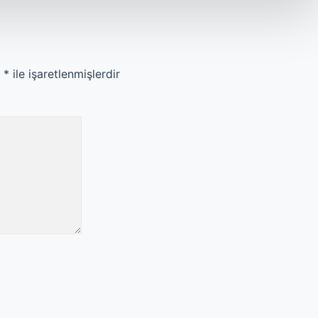
r
*
ile işaretlenmişlerdir