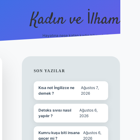
Kadın ve İlham
Hayatına neşe katan kadın hikayeleri!
ilbet
hiltonbet
Betexper giriş adresi
https://www.bete
SIDEBAR
SON YAZILAR
Kısa not İngilizce ne
Ağustos 7,
demek ?
2026
Detoks sıvısı nasıl
Ağustos 6,
yapılır ?
2026
Kumru kuşu biti insana
Ağustos 6,
geçer mi ?
2026