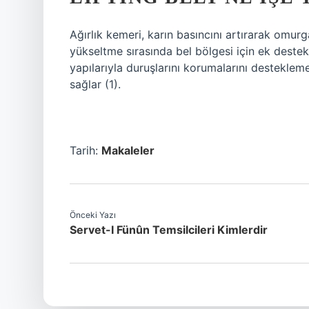
Ağırlık kemeri, karın basıncını artırarak omur
yükseltme sırasında bel bölgesi için ek deste
yapılarıyla duruşlarını korumalarını desteklem
sağlar (1).
Tarih:
Makaleler
Önceki Yazı
Servet-I Fünûn Temsilcileri Kimlerdir