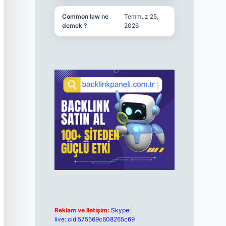
Common law ne
Temmuz 25,
demek ?
2026
Reklam ve İletişim:
Skype:
live:.cid.575569c608265c69