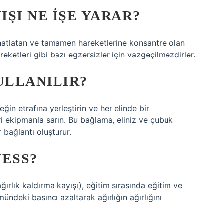
ŞI NE IŞE YARAR?
ahatlatan ve tamamen hareketlerine konsantre olan
eketleri gibi bazı egzersizler için vazgeçilmezdirler.
ULLANILIR?
ğin etrafına yerleştirin ve her elinde bir
ri ekipmanla sarın. Bu bağlama, eliniz ve çubuk
bağlantı oluşturur.
NESS?
ğırlık kaldırma kayışı), eğitim sırasında eğitim ve
ündeki basıncı azaltarak ağırlığın ağırlığını