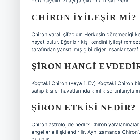
potansiyelimizi açığa çıkarma fırsatı verir.
CHIRON IYILEŞIR MI?
Chiron yaralı şifacıdır. Herkesin göremediği ke
hayat bulur. Eğer bir kişi kendini iyileştiremezse
tarafından yansıtılmış gibi diğer insanlar tarafı
ŞIRON HANGI EVDEDI
Koç’taki Chiron (veya 1. Ev) Koç’taki Chiron bir
sahip kişiler hayatlarında kimlik sorunlarıyla 
ŞIRON ETKISI NEDIR?
Chiron astrolojide nedir? Chiron yaralanmalar, acı
engellerle ilişkilendirilir. Aynı zamanda Chiron
bulunur.