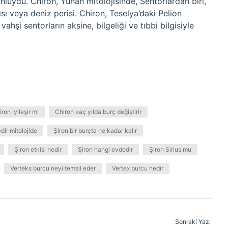
e ünlüydü. Chiron, Yunan mitolojisinde, Sentorlardan biri,
sı veya deniz perisi. Chiron, Teselya’daki Pelion
ahşi sentorların aksine, bilgeliği ve tıbbi bilgisiyle
ron iyileşir mi
Chiron kaç yılda burç değiştirir
dir mitolojide
Şiron bir burçta ne kadar kalır
Şiron etkisi nedir
Şiron hangi evdedir
Şiron Sirius mu
Verteks burcu neyi temsil eder
Vertex burcu nedir
Sonraki Yazı