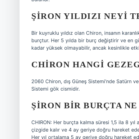
ŞIRON YILDIZI NEYI 
Bir kuyruklu yıldız olan Chiron, insanın karanlı
burçtur. Her 5 yılda bir burç değiştirir ve en g
kadar yüksek olmayabilir, ancak kesinlikle etkil
CHIRON HANGI GEZE
2060 Chiron, dış Güneş Sistemi’nde Satürn v
Sistemi gök cismidir.
ŞIRON BIR BURÇTA NE
CHIRON: Her burçta kalma süresi 1,5 ila 8 yıl 
çizgide kalır ve 4 ay geriye doğru hareket ede
Her yıl ortalama 5 ay geriye doğru hareket ed