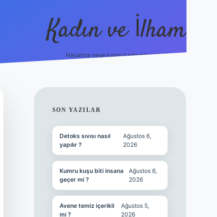
Kadın ve İlham
Hayatına neşe katan kadın hikayeleri!
ilbet
hiltonbet
Betexper giriş adresi
https://www.betexpe
SIDEBAR
SON YAZILAR
Detoks sıvısı nasıl
Ağustos 6,
yapılır ?
2026
Kumru kuşu biti insana
Ağustos 6,
geçer mi ?
2026
Avene temiz içerikli
Ağustos 5,
mi ?
2026