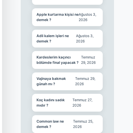
Apple kurtarma kişisi ne
Ağustos 3,
demek ?
2026
Adli kalem işleri ne
Ağustos 3,
demek ?
2026
Kardeslerim kaçıncı
Temmuz
bölümde final yapacak ?
29, 2026
Vajinaya bakmak
Temmuz 29,
günah mı ?
2026
Koç kadını sadık
Temmuz 27,
mıdır ?
2026
Common law ne
Temmuz 25,
demek ?
2026