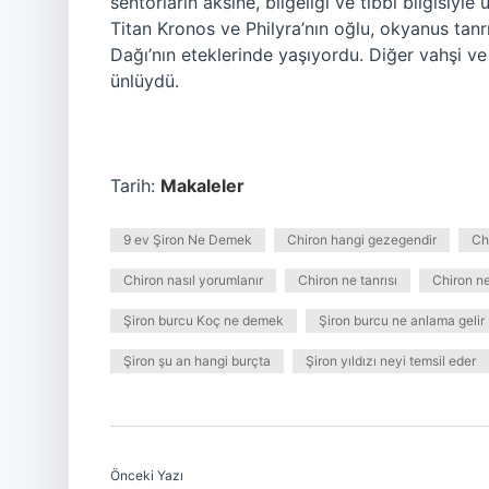
sentorların aksine, bilgeliği ve tıbbi bilgisiyl
Titan Kronos ve Philyra’nın oğlu, okyanus tanrı
Dağı’nın eteklerinde yaşıyordu. Diğer vahşi ve v
ünlüydü.
Tarih:
Makaleler
9 ev Şiron Ne Demek
Chiron hangi gezegendir
Chi
Chiron nasıl yorumlanır
Chiron ne tanrısı
Chiron ne
Şiron burcu Koç ne demek
Şiron burcu ne anlama gelir
Şiron şu an hangi burçta
Şiron yıldızı neyi temsil eder
Önceki Yazı