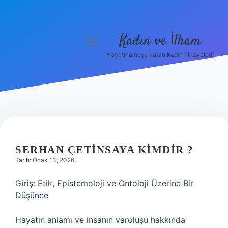
Kadın ve İlham
menüyü
aç
Hayatına neşe katan kadın hikayeleri!
Anasayfa
Gizlilik Politikası
Yasal Uyarı
Hakkımızda
SERHAN ÇETINSAYA KIMDIR ?
Tarih: Ocak 13, 2026
Giriş: Etik, Epistemoloji ve Ontoloji Üzerine Bir
Düşünce
Hayatın anlamı ve insanın varoluşu hakkında