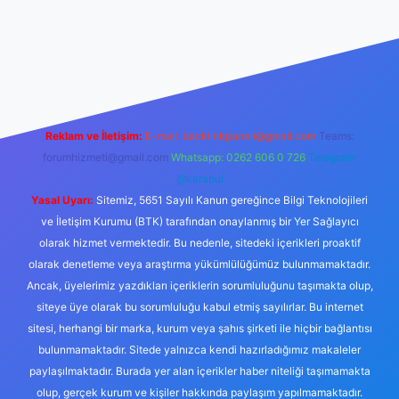
exper.xyz/
betci.co
betci giriş
hiltonbet yeni giriş
Reklam ve İletişim:
E-mail:
backlinkpaneli@gmail.com
Teams:
forumhizmeti@gmail.com
Whatsapp: 0262 606 0 726
Telegram:
@karabul
Yasal Uyarı:
Sitemiz, 5651 Sayılı Kanun gereğince Bilgi Teknolojileri
ve İletişim Kurumu (BTK) tarafından onaylanmış bir Yer Sağlayıcı
olarak hizmet vermektedir. Bu nedenle, sitedeki içerikleri proaktif
olarak denetleme veya araştırma yükümlülüğümüz bulunmamaktadır.
Ancak, üyelerimiz yazdıkları içeriklerin sorumluluğunu taşımakta olup,
siteye üye olarak bu sorumluluğu kabul etmiş sayılırlar. Bu internet
sitesi, herhangi bir marka, kurum veya şahıs şirketi ile hiçbir bağlantısı
bulunmamaktadır. Sitede yalnızca kendi hazırladığımız makaleler
paylaşılmaktadır. Burada yer alan içerikler haber niteliği taşımamakta
olup, gerçek kurum ve kişiler hakkında paylaşım yapılmamaktadır.