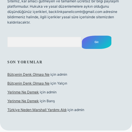
Sitemiz, kar amacı gütmeyen ve tamamen ücretsiz bir bilgi paylaşım
platformudur. Hukuka ve yasal düzenlemelere aykırı olduğunu
düşündüğünüz içerikleri,
backlinkpanelicomtr@gmail.com
adresine
bildirmeniz halinde, ilgili içerikler yasal süre içerisinde sitemizden
kaldırılacaktır.
Arama
SON YORUMLAR
Bütçenin Denk Olması Ne
için
admin
Bütçenin Denk Olması Ne
için
Yalçın
Yerinme Ne Demek
için
admin
Yerinme Ne Demek
için
Barış
Türkiye Neden Marshall Yardımı Aldı
için
admin