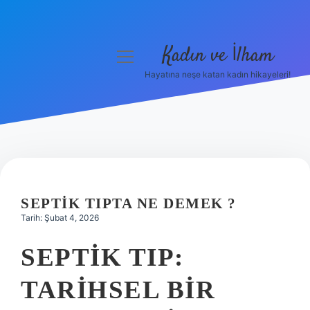
Kadın ve İlham
menüyü
aç
Hayatına neşe katan kadın hikayeleri!
Anasayfa
Gizlilik Politikası
Yasal Uyarı
Hakkımızda
SEPTIK TIPTA NE DEMEK ?
Tarih: Şubat 4, 2026
SEPTIK TIP:
TARIHSEL BIR