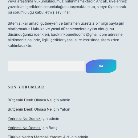
veya araştırma yükümlülüğümüz bulunmamaktadır. Ancak, üyelerimiz
yazdıkları içeriklerin sorumluluğunu taşımakta olup, siteye üye olarak
bu sorumluluğu kabul etmiş sayılırlar.
Sitemiz, kar amacı gütmeyen ve tamamen ücretsiz bir bilgi paylaşım
platformudur. Hukuka ve yasal düzenlemelere aykırı olduğunu
düşündüğünüz içerikleri,
backlinkpanelicomtr@gmail.com
adresine
bildirmeniz halinde, ilgili içerikler yasal süre içerisinde sitemizden
kaldırılacaktır.
Arama
SON YORUMLAR
Bütçenin Denk Olması Ne
için
admin
Bütçenin Denk Olması Ne
için
Yalçın
Yerinme Ne Demek
için
admin
Yerinme Ne Demek
için
Barış
Türkiye Neden Marshall Yardımı Aldı
için
admin