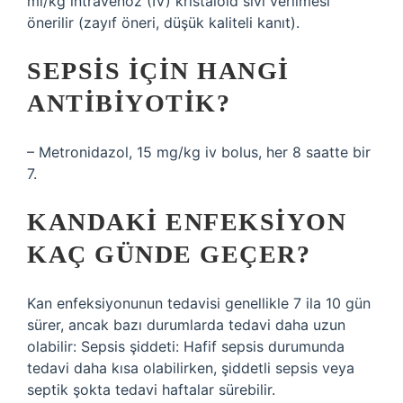
ml/kg intravenöz (IV) kristaloid sıvı verilmesi
önerilir (zayıf öneri, düşük kaliteli kanıt).
SEPSIS IÇIN HANGI
ANTIBIYOTIK?
– Metronidazol, 15 mg/kg iv bolus, her 8 saatte bir
7.
KANDAKI ENFEKSIYON
KAÇ GÜNDE GEÇER?
Kan enfeksiyonunun tedavisi genellikle 7 ila 10 gün
sürer, ancak bazı durumlarda tedavi daha uzun
olabilir: Sepsis şiddeti: Hafif sepsis durumunda
tedavi daha kısa olabilirken, şiddetli sepsis veya
septik şokta tedavi haftalar sürebilir.