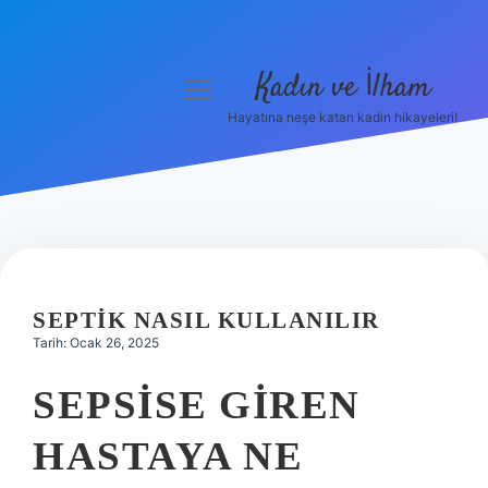
Kadın ve İlham
menüyü
aç
Hayatına neşe katan kadın hikayeleri!
Anasayfa
Gizlilik Politikası
Yasal Uyarı
Hakkımızda
SEPTIK NASIL KULLANILIR
Tarih: Ocak 26, 2025
SEPSISE GIREN
HASTAYA NE