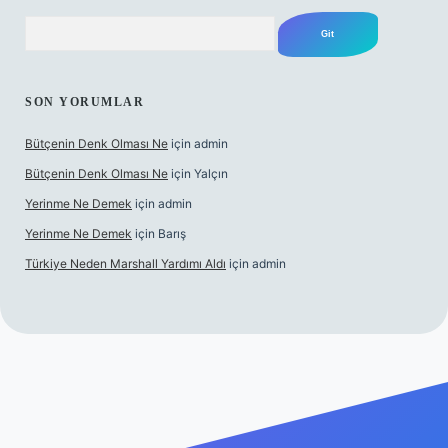
Arama
SON YORUMLAR
Bütçenin Denk Olması Ne
için
admin
Bütçenin Denk Olması Ne
için
Yalçın
Yerinme Ne Demek
için
admin
Yerinme Ne Demek
için
Barış
Türkiye Neden Marshall Yardımı Aldı
için
admin
per.xyz/
betci.co
betci giriş
hiltonbet yeni giriş