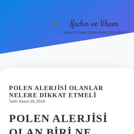
Kadın ve İlham
menüyü
aç
Hayatına neşe katan kadın hikayeleri!
Anasayfa
Gizlilik Politikası
Yasal Uyarı
Hakkımızda
POLEN ALERJISI OLANLAR
NELERE DIKKAT ETMELI
Tarih: Kasım 26, 2024
POLEN ALERJISI
OLAN BIRI NE