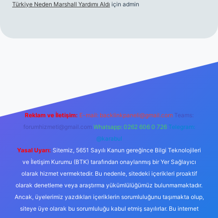
Türkiye Neden Marshall Yardımı Aldı
için
admin
er.xyz/
betci.co
betci giriş
hiltonbet yeni giriş
Reklam ve İletişim:
E-mail:
backlinkpaneli@gmail.com
Teams:
forumhizmeti@gmail.com
Whatsapp: 0262 606 0 726
Telegram:
@karabul
Yasal Uyarı:
Sitemiz, 5651 Sayılı Kanun gereğince Bilgi Teknolojileri
ve İletişim Kurumu (BTK) tarafından onaylanmış bir Yer Sağlayıcı
olarak hizmet vermektedir. Bu nedenle, sitedeki içerikleri proaktif
olarak denetleme veya araştırma yükümlülüğümüz bulunmamaktadır.
Ancak, üyelerimiz yazdıkları içeriklerin sorumluluğunu taşımakta olup,
siteye üye olarak bu sorumluluğu kabul etmiş sayılırlar. Bu internet