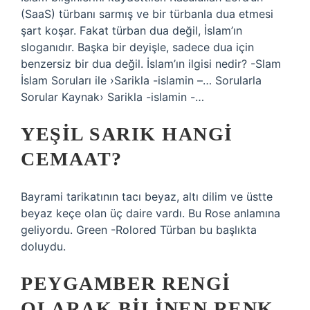
(SaaS) türbanı sarmış ve bir türbanla dua etmesi
şart koşar. Fakat türban dua değil, İslam’ın
sloganıdır. Başka bir deyişle, sadece dua için
benzersiz bir dua değil. İslam’ın ilgisi nedir? -Slam
İslam Soruları ile ›Sarikla -islamin –… Sorularla
Sorular Kaynak› Sarikla -islamin -…
YEŞIL SARIK HANGI
CEMAAT?
Bayrami tarikatının tacı beyaz, altı dilim ve üstte
beyaz keçe olan üç daire vardı. Bu Rose anlamına
geliyordu. Green -Rolored Türban bu başlıkta
doluydu.
PEYGAMBER RENGI
OLARAK BILINEN RENK