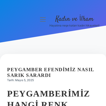
Kadın ve İlham
menüyü
aç
Hayatına neşe katan kadın hikayeleri!
Anasayfa
Gizlilik Politikası
Yasal Uyarı
Hakkımızda
PEYGAMBER EFENDIMIZ NASIL
SARIK SARARDI
Tarih: Mayıs 5, 2025
PEYGAMBERIMIZ
HANGI RENK