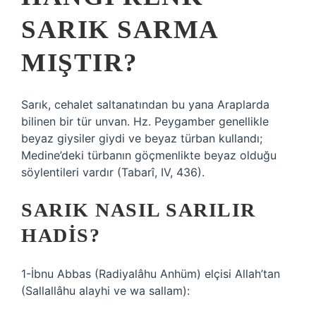
SARIK SARMA
MIŞTIR?
Sarık, cehalet saltanatından bu yana Araplarda
bilinen bir tür unvan. Hz. Peygamber genellikle
beyaz giysiler giydi ve beyaz türban kullandı;
Medine’deki türbanın göçmenlikte beyaz olduğu
söylentileri vardır (Tabarî, IV, 436).
SARIK NASIL SARILIR
HADIS?
1-İbnu Abbas (Radiyalâhu Anhüm) elçisi Allah’tan
(Sallallâhu alayhi ve wa sallam):