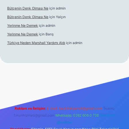
Bütçenin Denk Olması Ne
için
admin
Bütçenin Denk Olması Ne
için
Yalçın
Yerinme Ne Demek
için
admin
Yerinme Ne Demek
için
Barış
Türkiye Neden Marshall Yardımı Aldı
için
admin
w.betexper.xyz/
betci.co
betci giriş
hiltonbet yeni giriş
Reklam ve İletişim:
E-mail:
backlinkpaneli@gmail.com
Teams:
forumhizmeti@gmail.com
Whatsapp: 0262 606 0 726
Telegram:
@karabul