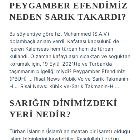
PEYGAMBER EFENDIMIZ
NEDEN SARIK TAKARDI?
Bu söylentiye göre hz. Muhammed (S.A.V.)
dolambaçlı anlam verdi. Kafatası kapsülünü de
içeren Kalenseas hem türban hem de türban
kullandı. O zaman kafayı aşırı sıcaktan ve soğuktan
korumak için, 19 Eylül 2021tte ve Türban’da
taşınmanın bilgeliği miydi? Peygamber Efendimiz
(PBUH) … Risal News ›Kübik-Ve ve Sarik-Takmanin-
H … Risal News› Kübik ve-Sarik Takmanin-H …
SARIĞIN DINIMIZDEKI
YERI NEDIR?
Türban İslam’ın (İslam’ı anımsatan bir işaret) olduğu
İslam bilginlerini kaydettiler. Rasulullah Lord’un