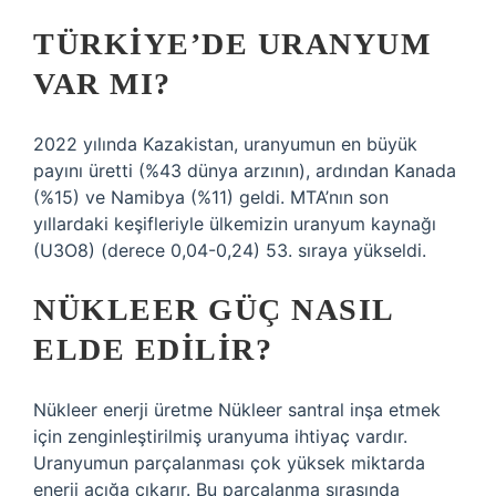
TÜRKIYE’DE URANYUM
VAR MI?
2022 yılında Kazakistan, uranyumun en büyük
payını üretti (%43 dünya arzının), ardından Kanada
(%15) ve Namibya (%11) geldi. MTA’nın son
yıllardaki keşifleriyle ülkemizin uranyum kaynağı
(U3O8) (derece 0,04-0,24) 53. sıraya yükseldi.
NÜKLEER GÜÇ NASIL
ELDE EDILIR?
Nükleer enerji üretme Nükleer santral inşa etmek
için zenginleştirilmiş uranyuma ihtiyaç vardır.
Uranyumun parçalanması çok yüksek miktarda
enerji açığa çıkarır. Bu parçalanma sırasında