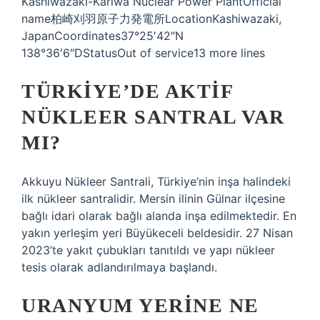
Kashiwazaki-Kariwa Nuclear Power PlantOfficial
name柏崎刈羽原子力発電所LocationKashiwazaki,
JapanCoordinates37°25′42″N
138°36′6″DStatusOut of service13 more lines
TÜRKIYE’DE AKTIF
NÜKLEER SANTRAL VAR
MI?
Akkuyu Nükleer Santrali, Türkiye’nin inşa halindeki
ilk nükleer santralidir. Mersin ilinin Gülnar ilçesine
bağlı idari olarak bağlı alanda inşa edilmektedir. En
yakın yerleşim yeri Büyükeceli beldesidir. 27 Nisan
2023’te yakıt çubukları tanıtıldı ve yapı nükleer
tesis olarak adlandırılmaya başlandı.
URANYUM YERINE NE