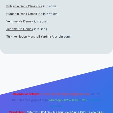
Bütçenin Denk Olması Ne
için
admin
Bütçenin Denk Olması Ne
için
Yalçın
Yerinme Ne Demek
için
admin
Yerinme Ne Demek
için
Barış
Türkiye Neden Marshall Yardımı Aldı
için
admin
er.xyz/
betci.co
betci giriş
hiltonbet yeni giriş
Reklam ve İletişim:
E-mail:
backlinkpaneli@gmail.com
Teams:
forumhizmeti@gmail.com
Whatsapp: 0262 606 0 726
Telegram:
@karabul
Yasal Uyarı:
Sitemiz, 5651 Sayılı Kanun gereğince Bilgi Teknolojileri