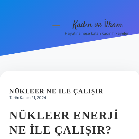
Kadın ve İlham
menüyü
aç
Hayatına neşe katan kadın hikayeleri!
Anasayfa
Gizlilik Politikası
Yasal Uyarı
Hakkımızda
NÜKLEER NE ILE ÇALIŞIR
Tarih: Kasım 21, 2024
NÜKLEER ENERJI
NE ILE ÇALIŞIR?