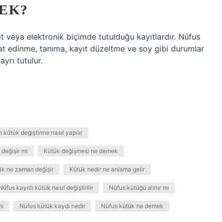
EK?
ağıt veya elektronik biçimde tutulduğu kayıtlardır. Nüfus
at edinme, tanıma, kayıt düzeltme ve soy gibi durumlar
ayrı tutulur.
 kütük değiştirme nasıl yapılır
 değişir mi
Kütük değişmesi ne demek
ük ne zaman değişir
Kütük nedir ne anlama gelir
Nüfus kayıtlı kütük nasıl değiştirilir
Nüfus kütüğü alınır mı
mi
Nüfus kütük kaydı nedir
Nüfus kütük ne demek