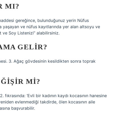
R MI?
 maddesi gereğince, bulunduğunuz yerin Nüfus
 yaşayan ve nüfus kayıtlarında yer alan altsoyu ve
e Soy Listenizi” alabilirsiniz.
AMA GELIR?
esi. 3. Ağaç gövdesinin kesildikten sonra toprak
ĞIŞIR MI?
 fıkrasında: ‘Evli bir kadının kaydı kocasının hanesine
n yeniden evlenmediği takdirde, ölen kocasının aile
sına başvurabilir.