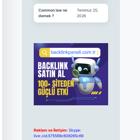
Common law ne
Temmuz 25,
demek ?
2026
Reklam ve İletişim:
Skype:
live:.cid.575569c608265c69