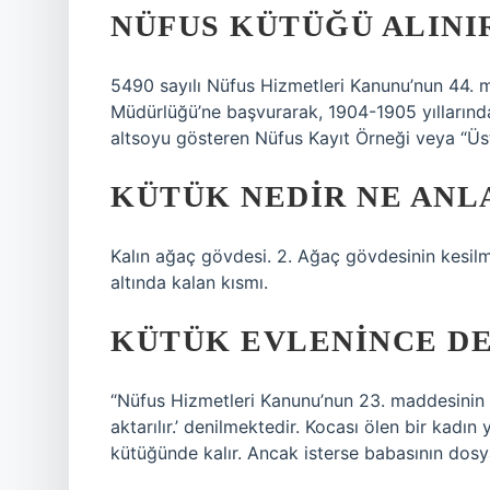
NÜFUS KÜTÜĞÜ ALINI
5490 sayılı Nüfus Hizmetleri Kanunu’nun 44.
Müdürlüğü’ne başvurarak, 1904-1905 yıllarında
altsoyu gösteren Nüfus Kayıt Örneği veya “Üst v
KÜTÜK NEDIR NE ANL
Kalın ağaç gövdesi. 2. Ağaç gövdesinin kesilm
altında kalan kısmı.
KÜTÜK EVLENINCE DE
“Nüfus Hizmetleri Kanunu’nun 23. maddesinin 2.
aktarılır.’ denilmektedir. Kocası ölen bir kadı
kütüğünde kalır. Ancak isterse babasının dosya