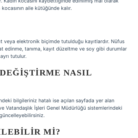
r. Kadın kocasını kaybettiğinde edinilmiş mal olarak
 kocasının aile kütüğünde kalır.
ağıt veya elektronik biçimde tutulduğu kayıtlardır. Nüfus
at edinme, tanıma, kayıt düzeltme ve soy gibi durumlar
ayrı tutulur.
DEĞIŞTIRME NASIL
deki bilgileriniz hatalı ise açılan sayfada yer alan
 ve Vatandaşlık İşleri Genel Müdürlüğü sistemlerindeki
 güncelleyebilirsiniz.
LEBILIR MI?