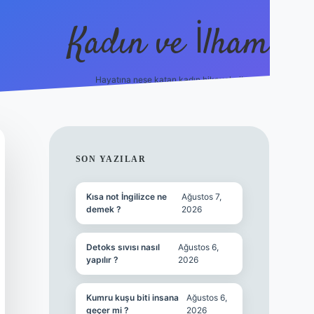
Kadın ve İlham
Hayatına neşe katan kadın hikayeleri!
ilbet
hiltonbet
Betexper giriş adresi
https://www.be
SIDEBAR
SON YAZILAR
Kısa not İngilizce ne
Ağustos 7,
demek ?
2026
Detoks sıvısı nasıl
Ağustos 6,
yapılır ?
2026
Kumru kuşu biti insana
Ağustos 6,
geçer mi ?
2026