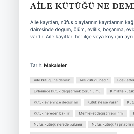
AILE KÜTÜĞÜ NE DEM
Aile kayıtları, nüfus olaylarının kayıtlarının k
dairesinde doğum, ölüm, evlilik, boşanma, evl
vardır. Aile kayıtları her ilçe veya köy için ayrı 
Tarih:
Makaleler
Aile kütüğü ne demek
Aile kütüğü nedir
Edevletten
Evlenince kütük değiştirmek zorunlu mu
Kimlikte kütük
Kütük evlenince değişir mi
Kütük ne işe yarar
Küt
Kütük nereden bakılır
Memleket değiştirilebilir mi
Nüfus kütüğü nerede bulunur
Nüfus kütüğü taşınabilir 