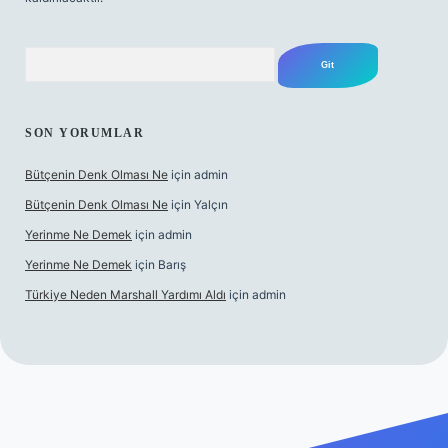
Arama
SON YORUMLAR
Bütçenin Denk Olması Ne
için
admin
Bütçenin Denk Olması Ne
için
Yalçın
Yerinme Ne Demek
için
admin
Yerinme Ne Demek
için
Barış
Türkiye Neden Marshall Yardımı Aldı
için
admin
betexper.xyz/
betci.co
betci giriş
hiltonbet yeni giriş