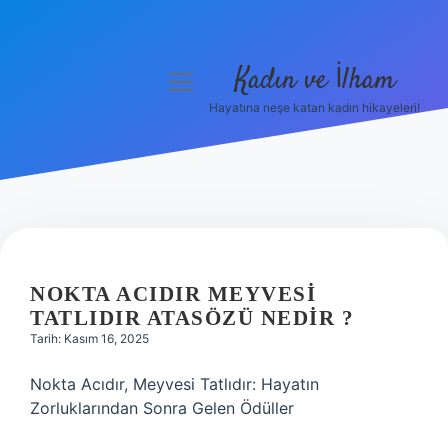
Kadın ve İlham
menüyü
aç
Hayatına neşe katan kadın hikayeleri!
Anasayfa
Gizlilik Politikası
Yasal Uyarı
Hakkımızda
NOKTA ACIDIR MEYVESI
TATLIDIR ATASÖZÜ NEDIR ?
Tarih: Kasım 16, 2025
Nokta Acıdır, Meyvesi Tatlıdır: Hayatın
Zorluklarından Sonra Gelen Ödüller