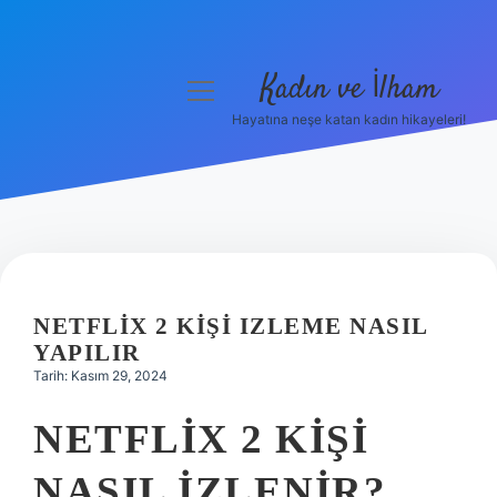
Kadın ve İlham
menüyü
aç
Hayatına neşe katan kadın hikayeleri!
Anasayfa
Gizlilik Politikası
Yasal Uyarı
Hakkımızda
NETFLIX 2 KIŞI IZLEME NASIL
YAPILIR
Tarih: Kasım 29, 2024
NETFLIX 2 KIŞI
NASIL IZLENIR?