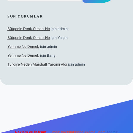
SON YORUMLAR
Bütçenin Denk Olması Ne
için
admin
Bütçenin Denk Olması Ne
için
Yalçın
Yerinme Ne Demek
için
admin
Yerinme Ne Demek
için
Barış
Türkiye Neden Marshall Yardımı Aldı
için
admin
xper.xyz/
betci.co
betci giriş
hiltonbet yeni giriş
Reklam ve İletişim:
E-mail:
backlinkpaneli@gmail.com
Teams: