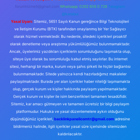
forumhizmeti@gmail.com
Whatsapp: 0262 606 0 726
Telegram:
@karabul
Yasal Uyarı:
Sitemiz, 5651 Sayılı Kanun gereğince Bilgi Teknolojileri
ve İletişim Kurumu (BTK) tarafından onaylanmış bir Yer Sağlayıcı
olarak hizmet vermektedir. Bu nedenle, sitedeki içerikleri proaktif
olarak denetleme veya araştırma yükümlülüğümüz bulunmamaktadır.
Ancak, üyelerimiz yazdıkları içeriklerin sorumluluğunu taşımakta olup,
siteye üye olarak bu sorumluluğu kabul etmiş sayılırlar. Bu internet
sitesi, herhangi bir marka, kurum veya şahıs şirketi ile hiçbir bağlantısı
bulunmamaktadır. Sitede yalnızca kendi hazırladığımız makaleler
paylaşılmaktadır. Burada yer alan içerikler haber niteliği taşımamakta
olup, gerçek kurum ve kişiler hakkında paylaşım yapılmamaktadır.
Gerçek kurum ve kişiler ile isim benzerlikleri tamamen tesadüfidir.
Sitemiz, kar amacı gütmeyen ve tamamen ücretsiz bir bilgi paylaşım
platformudur. Hukuka ve yasal düzenlemelere aykırı olduğunu
düşündüğünüz içerikleri,
backlinkpanelicomtr@gmail.com
adresine
bildirmeniz halinde, ilgili içerikler yasal süre içerisinde sitemizden
kaldırılacaktır.