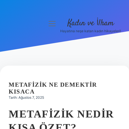
Kadın ve İlham
menüyü
aç
Hayatına neşe katan kadın hikayeleri!
Anasayfa
Gizlilik Politikası
Yasal Uyarı
Hakkımızda
METAFIZIK NE DEMEKTIR
KISACA
Tarih: Ağustos 7, 2025
METAFIZIK NEDIR
KISA ÖZET?