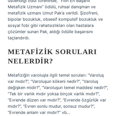
üstlendiği ödül töreninde, “Yılın En Başarılı
Metafizik Uzmanı” ödülü, ruhsal danışman ve
metafizik uzmanı Umut Pak’a verildi. Şizofreni,
bipolar bozukluk, obsesif kompulsif bozukluk ve
sosyal fobi gibi rahatsızlıkları olan hastalara
çözümler sunan Pak, aldığı ödülle başarısını
taçlandırdı.
METAFIZIK SORULARI
NELERDIR?
Metafiziğin varoluşla ilgili temel soruları: “Varoluş
var mıdır?”, “Varoluşun kökeni nedir?”, “Varoluş
değişken midir?”, “Varoluşun temel maddesi nedir?”,
“Tek bir varlık mıdır yoksa birçok varlık mıdır?”,
“Evrende düzen var mıdır?”, “Evrende özgürlük var
mıdır?”, “Evren sonlu mudur, sonsuz mudur?”,
“Evrende anlam var mıdır?” vb…