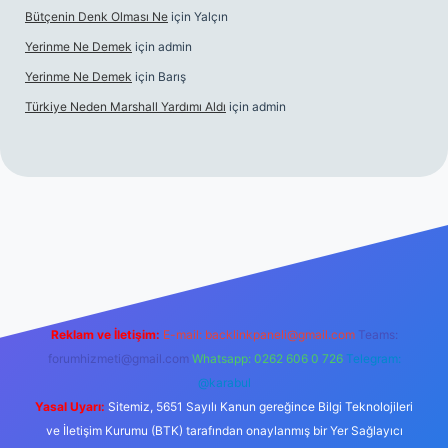
Bütçenin Denk Olması Ne
için
Yalçın
Yerinme Ne Demek
için
admin
Yerinme Ne Demek
için
Barış
Türkiye Neden Marshall Yardımı Aldı
için
admin
er.xyz/
betci.co
betci giriş
hiltonbet yeni giriş
Reklam ve İletişim:
E-mail:
backlinkpaneli@gmail.com
Teams:
forumhizmeti@gmail.com
Whatsapp: 0262 606 0 726
Telegram:
@karabul
Yasal Uyarı:
Sitemiz, 5651 Sayılı Kanun gereğince Bilgi Teknolojileri
ve İletişim Kurumu (BTK) tarafından onaylanmış bir Yer Sağlayıcı