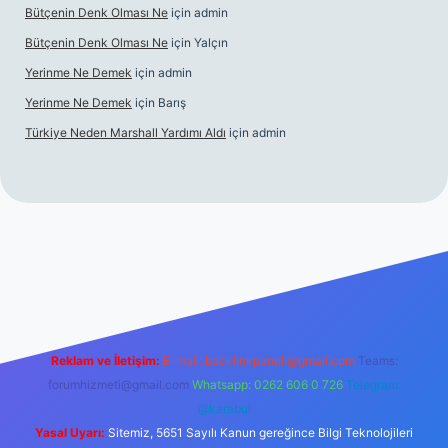
Bütçenin Denk Olması Ne
için
admin
Bütçenin Denk Olması Ne
için
Yalçın
Yerinme Ne Demek
için
admin
Yerinme Ne Demek
için
Barış
Türkiye Neden Marshall Yardımı Aldı
için
admin
//www.betexper.xyz/
betci.co
betci giriş
hiltonbet yeni giriş
Reklam ve İletişim:
E-mail:
backlinkpaneli@gmail.com
Teams:
forumhizmeti@gmail.com
Whatsapp: 0262 606 0 726
Telegram:
@karabul
Yasal Uyarı:
Sitemiz, 5651 Sayılı Kanun gereğince Bilgi Teknolojileri