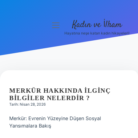
Kadın ve İlham
menüyü
aç
Hayatına neşe katan kadın hikayeleri!
Anasayfa
Gizlilik Politikası
Yasal Uyarı
Hakkımızda
MERKÜR HAKKINDA ILGINÇ
BILGILER NELERDIR ?
Tarih: Nisan 28, 2026
Merkür: Evrenin Yüzeyine Düşen Sosyal
Yansımalara Bakış