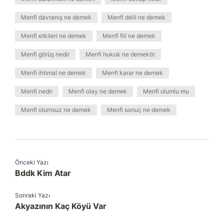
Menfi davranış ne demek
Menfi delil ne demek
Menfi etkileri ne demek
Menfi fiil ne demek
Menfi görüş nedir
Menfi hukuk ne demektir
Menfi ihtimal ne demek
Menfi karar ne demek
Menfi nedir
Menfi olay ne demek
Menfi olumlu mu
Menfi olumsuz ne demek
Menfi sonuç ne demek
Önceki Yazı
Bddk Kim Atar
Sonraki Yazı
Akyazının Kaç Köyü Var