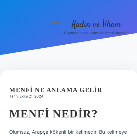
Kadın ve İlham
menüyü
aç
Hayatına neşe katan kadın hikayeleri!
Anasayfa
Gizlilik Politikası
Yasal Uyarı
Hakkımızda
MENFI NE ANLAMA GELIR
Tarih: Ekim 21, 2024
MENFI NEDIR?
Olumsuz, Arapça kökenli bir kelimedir. Bu kelimeye