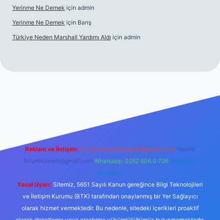
Yerinme Ne Demek
için
admin
Yerinme Ne Demek
için
Barış
Türkiye Neden Marshall Yardımı Aldı
için
admin
xper.xyz/
betci.co
betci giriş
hiltonbet yeni giriş
Reklam ve İletişim:
E-mail:
backlinkpaneli@gmail.com
Teams:
forumhizmeti@gmail.com
Whatsapp: 0262 606 0 726
Telegram:
@karabul
Yasal Uyarı:
Sitemiz, 5651 Sayılı Kanun gereğince Bilgi Teknolojileri
ve İletişim Kurumu (BTK) tarafından onaylanmış bir Yer Sağlayıcı
olarak hizmet vermektedir. Bu nedenle, sitedeki içerikleri proaktif
olarak denetleme veya araştırma yükümlülüğümüz bulunmamaktadır.