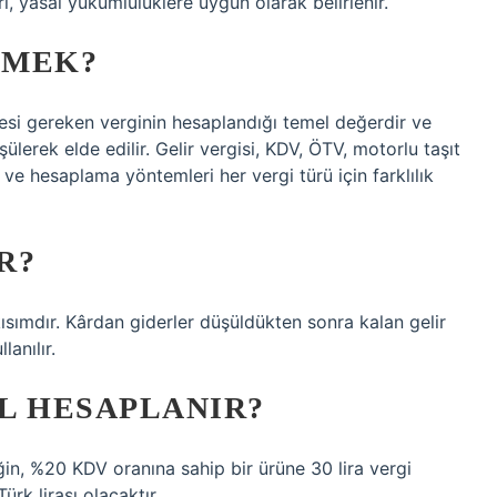
i, yasal yükümlülüklere uygun olarak belirlenir.
EMEK?
esi gereken verginin hesaplandığı temel değerdir ve
ülerek elde edilir. Gelir vergisi, KDV, ÖTV, motorlu taşıt
ır ve hesaplama yöntemleri her vergi türü için farklılık
R?
 kısımdır. Kârdan giderler düşüldükten sonra kalan gelir
anılır.
L HESAPLANIR?
ğin, %20 KDV oranına sahip bir ürüne 30 lira vergi
rk lirası olacaktır.