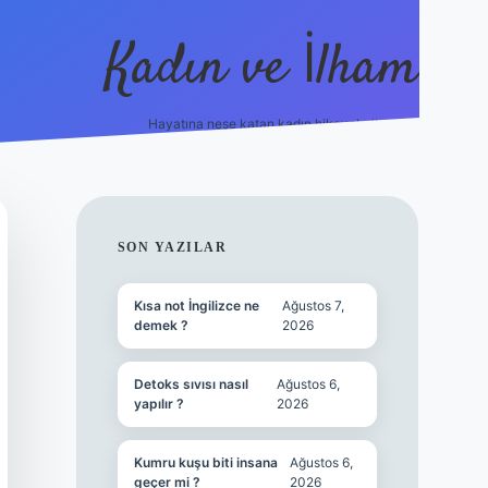
Kadın ve İlham
Hayatına neşe katan kadın hikayeleri!
ilbet
hiltonbet
Betexper giriş adresi
https://www.betexpe
SIDEBAR
SON YAZILAR
Kısa not İngilizce ne
Ağustos 7,
demek ?
2026
Detoks sıvısı nasıl
Ağustos 6,
yapılır ?
2026
Kumru kuşu biti insana
Ağustos 6,
geçer mi ?
2026