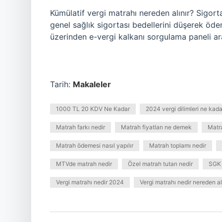
Kümülatif vergi matrahı nereden alınır? Sigortalı
genel sağlık sigortası bedellerini düşerek öde
üzerinden e-vergi kalkanı sorgulama paneli ara
Tarih:
Makaleler
1000 TL 20 KDV Ne Kadar
2024 vergi dilimleri ne kada
Matrah farkı nedir
Matrah fiyatları ne demek
Matra
Matrah ödemesi nasıl yapılır
Matrah toplamı nedir
MTVde matrah nedir
Özel matrah tutarı nedir
SGK 
Vergi matrahı nedir 2024
Vergi matrahı nedir nereden al