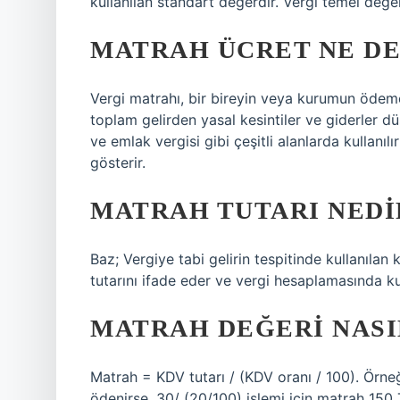
kullanılan standart değerdir. Vergi temel değer
MATRAH ÜCRET NE D
Vergi matrahı, bir bireyin veya kurumun ödem
toplam gelirden yasal kesintiler ve giderler düş
ve emlak vergisi gibi çeşitli alanlarda kullanıl
gösterir.
MATRAH TUTARI NEDI
Baz; Vergiye tabi gelirin tespitinde kullanılan
tutarını ifade eder ve vergi hesaplamasında kull
MATRAH DEĞERI NASI
Matrah = KDV tutarı / (KDV oranı / 100). Örne
ödenirse, 30/ (20/100) işlemi için matrah 150 Tü