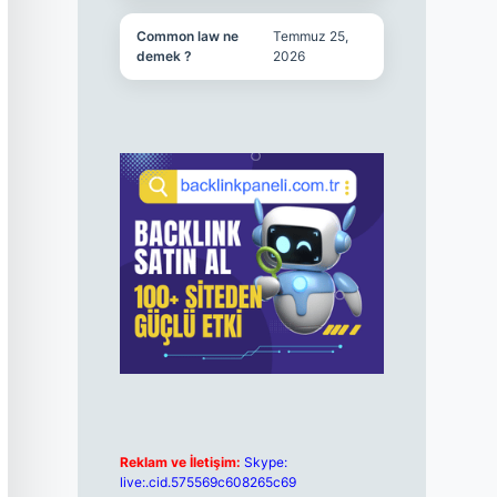
Common law ne
Temmuz 25,
demek ?
2026
Reklam ve İletişim:
Skype:
live:.cid.575569c608265c69