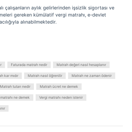
 çalışanların aylık gelirlerinden işsizlik sigortası ve
meleri gereken kümülatif vergi matrahı, e-devlet
cılığıyla alınabilmektedir.
r
Faturada matrah nedir
Matrah değeri nasıl hesaplanır
h kar mıdır
Matrah nasıl öğrenilir
Matrah ne zaman ödenir
Matrah tutarı nedir
Matrah ücret ne demek
matrahı ne demek
Vergi matrahı neden istenir
ınır