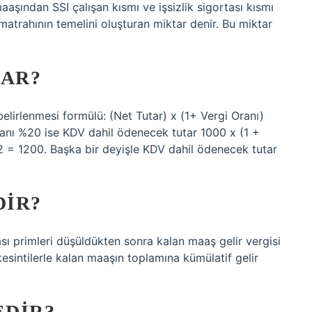
maaşından SSI çalışan kısmı ve işsizlik sigortası kısmı
matrahının temelini oluşturan miktar denir. Bu miktar
DAR?
lirlenmesi formülü: (Net Tutar) x (1+ Vergi Oranı)
ranı %20 ise KDV dahil ödenecek tutar 1000 x (1 +
2 = 1200. Başka bir deyişle KDV dahil ödenecek tutar
DIR?
ası primleri düşüldükten sonra kalan maaş gelir vergisi
kesintilerle kalan maaşın toplamına kümülatif gelir
EDIR?