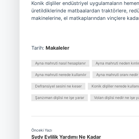
Konik dişliler endüstriyel uygulamaların heme
üretildiklerinde matbaalardan traktörlere, redü
makinelerine, el matkaplarından vinçlere kadar
Tarih:
Makaleler
Ayna mahruti nasıl hesaplanır
Ayna mahruti neden kırılı
Ayna mahruti nerede kullanılır
Ayna mahruti oranı nedir
Defransiyel sesini ne keser
Konik dişliler nerede kullanıl
Şanzıman dişlisi ne işe yarar
Volan dişlisi nedir ne işe y
Önceki Yazı
Sydv Evlilik Yardımı Ne Kadar