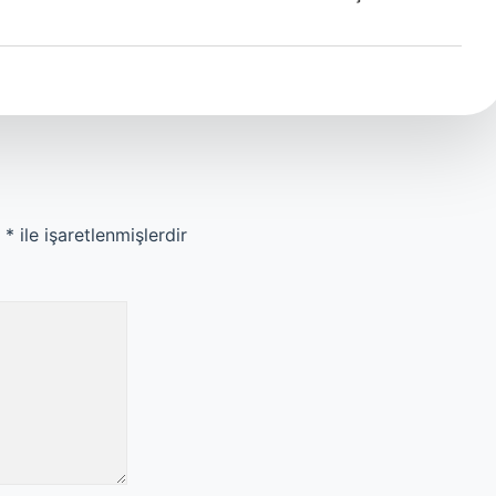
r
*
ile işaretlenmişlerdir