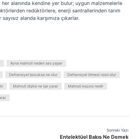
n her alanında kendine yer bulur; uygun malzemelerle
ktörlerden redüktörlere, enerji santrallerinden tarım
 sayısız alanda karşımıza çıkarlar.
r
Ayna mahruti neden ses yapar
Defransiyel bozuksa ne olur
Defransiyel ötmesi nasıl olur
ır
Mahruti dişlisi ne işe yarar
Mahruti keçesi nedir
arar
Sonraki Yazı
Entelektüel Bakış Ne Demek