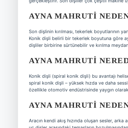
gerçekleştirir. Son dişliler çok çeşitli makine u
AYNA MAHRUTI NEDEN
Son dişlinin kırılması, tekerlek boyutlarının yan
Konik dişli belirli bir tekerlek boyutuna göre a
dişliler birbirine sürtünebilir ve kırılma meydan
AYNA MAHRUTI NERED
Konik dişli (spiral konik dişli) bu avantajı heli
spiral konik dişli – yüksek hızda ve daha sessi
özellikle otomotiv endüstrisinde yaygın olarak
AYNA MAHRUTI NEDEN
Aracın kendi akış hızında oluşan sesler, arka a
uç dişler arasındaki temasların bozulmasından 