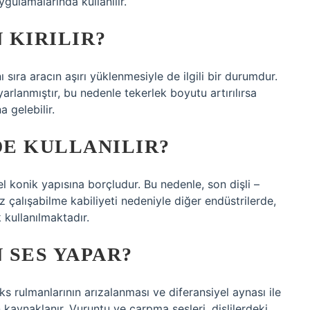
ygulamalarında kullanılır.
 KIRILIR?
ı sıra aracın aşırı yüklenmesiyle de ilgili bir durumdur.
yarlanmıştır, bu nedenle tekerlek boyutu artırılırsa
a gelebilir.
E KULLANILIR?
sel konik yapısına borçludur. Bu nedenle, son dişli –
z çalışabilme kabiliyeti nedeniyle diğer endüstrilerde,
 kullanılmaktadır.
 SES YAPAR?
ks rulmanlarının arızalanması ve diferansiyel aynası ile
kaynaklanır. Vuruntu ve çarpma sesleri, dişlilerdeki