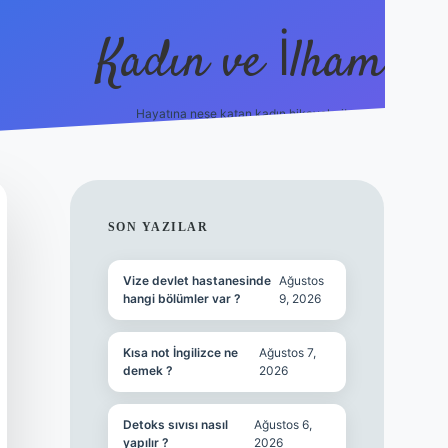
Kadın ve İlham
Hayatına neşe katan kadın hikayeleri!
ilbet
hiltonbet
Betexper giriş adresi
https://www.betex
SIDEBAR
SON YAZILAR
Vize devlet hastanesinde
Ağustos
hangi bölümler var ?
9, 2026
Kısa not İngilizce ne
Ağustos 7,
demek ?
2026
Detoks sıvısı nasıl
Ağustos 6,
yapılır ?
2026